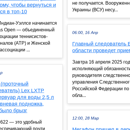
не получается. Вооружен
тому, чтобы вернуться и
Украины (ВСУ) несу...
ся в топ-10
Индиан-Уэллсе начинается
as Open — объединенный
06:00, 16 Апр
оциации теннисистов-
налов (АТР) и Женской
Главный следователь 
ассоциации ...
области проведет прие
Завтра 16 апреля 2025 го
исполняющий обязанност
ар
руководителя следственн
управления Следственног
 (проточный
Российской Федерации по
еватель) Lex LXTP
обла...
ервуар для воды 2,5 л
овневая подножка,
 было брызг
12:00, 28 Мар
3622 — это удобный
беспечивающий почти
МегаФон пришел в дер