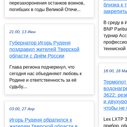
перезахоронения останков воинов,
близка к 
погибших в годы Великой Отече...
закрепить
В среду в 
BNP Parib
21:00, 13 Июн
турнир Асс
профессио
Губернатор Игорь Руденя
теннисной 
поздравил жителей Тверской
области с Днём России
Глава региона подчеркнул, что
18:00, 18 М
сегодня нас объединяют любовь к
Родине и ответственность за её
Термопот
судьбу....
водонагр
3622: рез
и двухур
чтобы не
03:00, 27 Апр
Lex LXTP 
Игорь Руденя обратился к
прибор, о
жителям Тверской области в