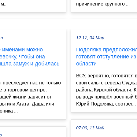
м...
причинение крупного ...
юн
12:17, 04 Мар
0 именами можно
Подоляка предположил
евочку, чтобы она
готовят отступление из
ышла замуж и добилась
области
ВСУ, вероятно, готовятся
 преследует нас не только
свои силы с севера Суджа
е в торговом центре.
района Курской области. К
ашей жизни зависит от
выводу пришёл военный б
 вы или Агата, Даша или
Юрий Подоляка, соответ...
ника ...
07:00, 13 Май
р