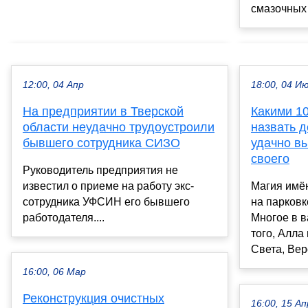
смазочных 
12:00, 04 Апр
18:00, 04 И
На предприятии в Тверской
Какими 1
области неудачно трудоустроили
назвать д
бывшего сотрудника СИЗО
удачно в
своего
Руководитель предприятия не
известил о приеме на работу экс-
Магия имён
сотрудника УФСИН его бывшего
на парковк
работодателя....
Многое в в
того, Алла
Света, Веро
16:00, 06 Мар
Реконструкция очистных
16:00, 15 Ап