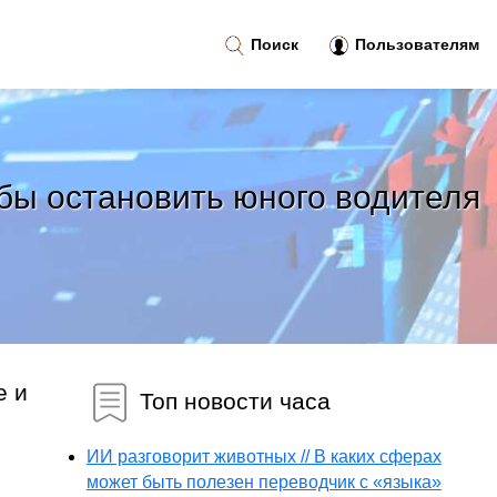
Поиск
Пользователям
обы остановить юного водителя
е и
Топ новости часа
ИИ разговорит животных // В каких сферах
может быть полезен переводчик с «языка»