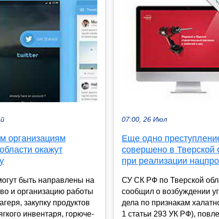
ай
07:00, 26 Июл
м организациям
Еще одно преступлени
области окажут
совершено в Тверской 
у
при реализации нацпро
могут быть направлены на
СУ СК РФ по Тверской обл
тво и организацию работы
сообщил о возбуждении у
агеря, закупку продуктов
дела по признакам халатно
ягкого инвентаря, горюче-
1 статьи 293 УК РФ), повл