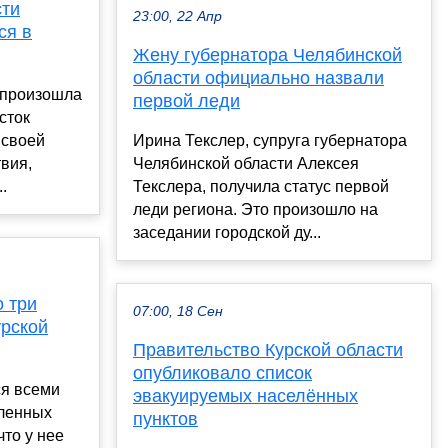
сти
23:00, 22 Апр
ся в
Жену губернатора Челябинской
области официально назвали
 произошла
первой леди
сток
 своей
Ирина Текслер, супруга губернатора
вия,
Челябинской области Алексея
.
Текслера, получила статус первой
леди региона. Это произошло на
заседании городской ду...
 три
07:00, 18 Сен
урской
Правительство Курской области
опубликовало список
ся всеми
эвакуируемых населённых
еленных
пунктов
что у нее