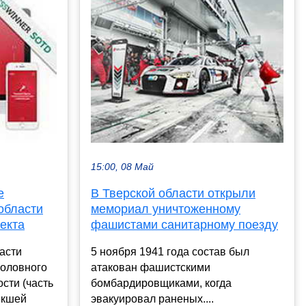
15:00, 08 Май
е
В Тверской области открыли
области
мемориал уничтоженному
екта
фашистами санитарному поезду
асти
5 ноября 1941 года состав был
головного
атакован фашистскими
сти (часть
бомбардировщиками, когда
екшей
эвакуировал раненых....