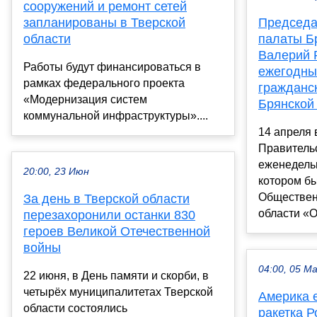
сооружений и ремонт сетей
запланированы в Тверской
Председа
области
палаты Б
Валерий 
Работы будут финансироваться в
ежегодны
рамках федерального проекта
гражданс
«Модернизация систем
Брянской 
коммунальной инфраструктуры»....
14 апреля 
Правитель
еженедель
20:00, 23 Июн
котором б
Обществен
За день в Тверской области
области «О 
перезахоронили останки 830
героев Великой Отечественной
войны
04:00, 05 М
22 июня, в День памяти и скорби, в
четырёх муниципалитетах Тверской
Америка е
области состоялись
ракетка 