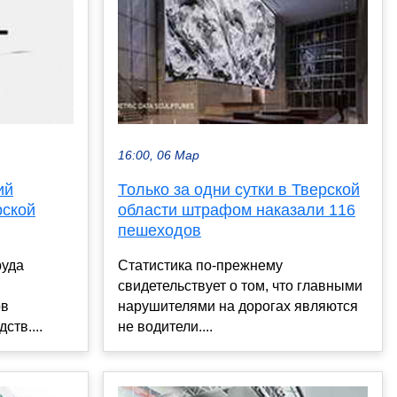
16:00, 06 Мар
ий
Только за одни сутки в Тверской
рской
области штрафом наказали 116
пешеходов
руда
Статистика по-прежнему
свидетельствует о том, что главными
ов
нарушителями на дорогах являются
тв....
не водители....