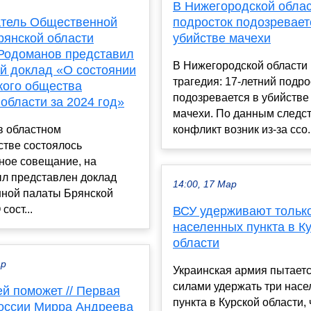
В Нижегородской обла
тель Общественной
подросток подозревает
рянской области
убийстве мачехи
Родоманов представил
В Нижегородской области
й доклад «О состоянии
трагедия: 17-летний подро
кого общества
подозревается в убийстве
области за 2024 год»
мачехи. По данным следст
в областном
конфликт возник из-за ссо..
стве состоялось
ное совещание, на
ыл представлен доклад
14:00, 17 Мар
ной палаты Брянской
сост...
ВСУ удерживают только
населенных пункта в К
области
ар
Украинская армия пытает
силами удержать три нас
й поможет // Первая
пункта в Курской области, 
России Мирра Андреева