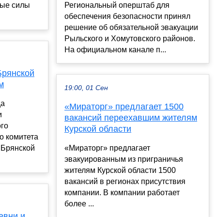
ные силы
Региональный оперштаб для
обеспечения безопасности принял
решение об обязательной эвакуации
Рыльского и Хомутовского районов.
На официальном канале п...
Брянской
м
19:00, 01 Сен
да
«Мираторг» предлагает 1500
и
вакансий переехавшим жителям
ого
Курской области
о комитета
 Брянской
«Мираторг» предлагает
эвакуированным из приграничья
жителям Курской области 1500
вакансий в регионах присутствия
компании. В компании работает
более ...
евни и