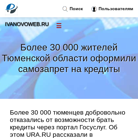
Поиск
Пользователям
IVANOVOWEB.RU
☰
Новости
»
Более 30 000 жителей
Тренды новостей
»
Тюменской области оформили
самозапрет на кредиты
Рубрики
»
Правила
»
Контакт
»
Более 30 000 тюменцев добровольно
отказались от возможности брать
кредиты через портал Госуслуг. Об
этом URA.RU рассказали в