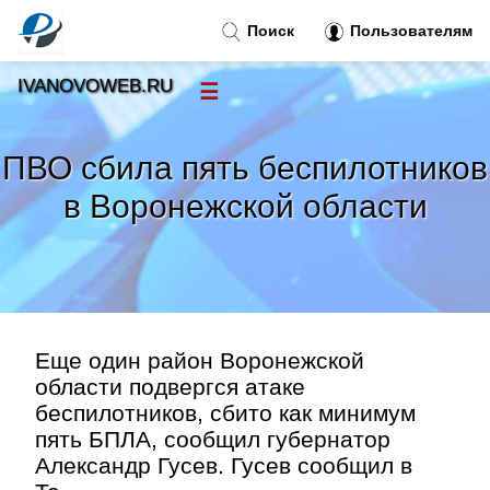
Поиск
Пользователям
IVANOVOWEB.RU
☰
Новости
»
ПВО сбила пять беспилотников
Тренды новостей
»
в Воронежской области
Рубрики
»
Правила
»
Еще один район Воронежской
Контакт
»
области подвергся атаке
беспилотников, сбито как минимум
пять БПЛА, сообщил губернатор
Александр Гусев. Гусев сообщил в