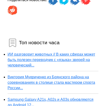
Топ новости часа
ИИ разговорит животных // В каких сферах может
быть полезен переводчик с «языка» зверей на
человеческий...
Виктория Мудриченко из Брянского района на
соревнованиях в столице стала мастером спорта
России...
Samsung Galaxy A21s, A02s и A03s обновляются
до Android 12...