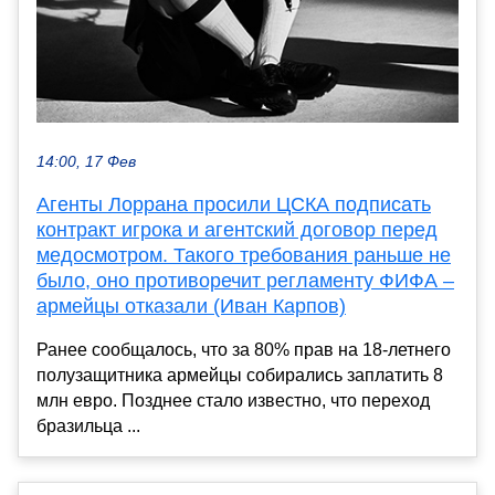
14:00, 17 Фев
Агенты Лоррана просили ЦСКА подписать
контракт игрока и агентский договор перед
медосмотром. Такого требования раньше не
было, оно противоречит регламенту ФИФА –
армейцы отказали (Иван Карпов)
Ранее сообщалось, что за 80% прав на 18-летнего
полузащитника армейцы собирались заплатить 8
млн евро. Позднее стало известно, что переход
бразильца ...