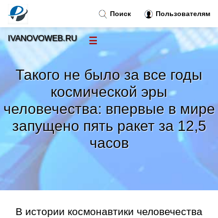
Поиск
Пользователям
IVANOVOWEB.RU
☰
Новости
»
Такого не было за все годы
Тренды новостей
»
космической эры
человечества: впервые в мире
Рубрики
»
запущено пять ракет за 12,5
Правила
»
часов
Контакт
»
В истории космонавтики человечества