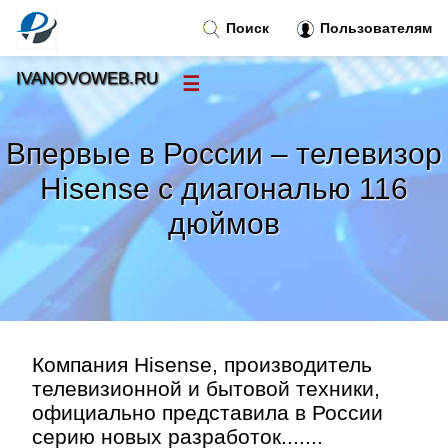
Поиск
Пользователям
IVANOVOWEB.RU
☰
Новости
»
Впервые в России – телевизор
Тренды новостей
»
Hisense с диагональю 116
дюймов
Рубрики
»
Правила
»
Контакт
»
Компания Hisense, производитель
телевизионной и бытовой техники,
официально представила в России
серию новых разработок.......