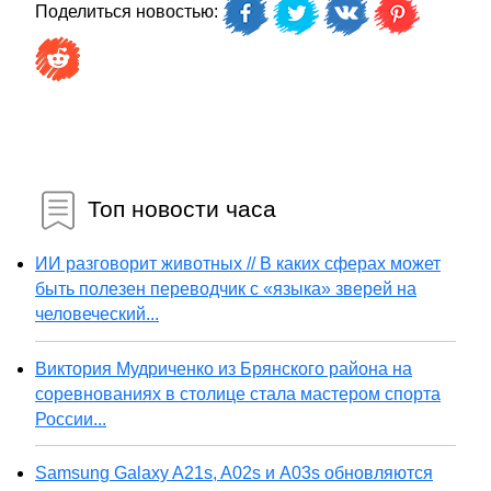
Поделиться новостью:
Топ новости часа
ИИ разговорит животных // В каких сферах может
быть полезен переводчик с «языка» зверей на
человеческий...
Виктория Мудриченко из Брянского района на
соревнованиях в столице стала мастером спорта
России...
Samsung Galaxy A21s, A02s и A03s обновляются