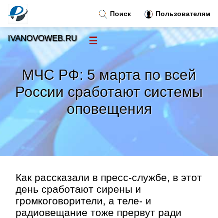
Поиск
Пользователям
IVANOVOWEB.RU
☰
Новости
»
МЧС РФ: 5 марта по всей
Тренды новостей
»
России сработают системы
оповещения
Рубрики
»
Правила
»
Контакт
»
Как рассказали в пресс-службе, в этот
день сработают сирены и
громкоговорители, а теле- и
радиовещание тоже прервут ради