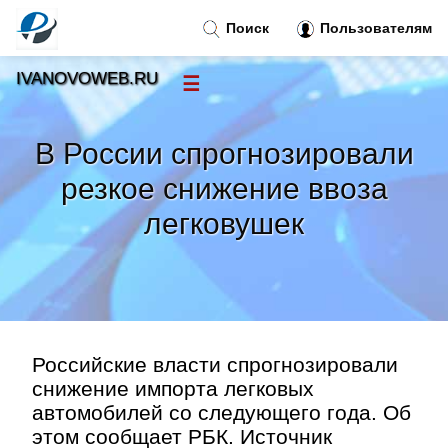
Поиск
Пользователям
IVANOVOWEB.RU
☰
Новости
»
В России спрогнозировали
Тренды новостей
»
резкое снижение ввоза
легковушек
Рубрики
»
Правила
»
Контакт
»
Российские власти спрогнозировали
снижение импорта легковых
автомобилей со следующего года. Об
этом сообщает РБК. Источник