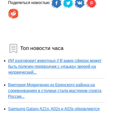
Поделиться новостью:
Топ новости часа
ИИ разговорит животных // В каких сферах может
быть полезен переводчик с «языка» зверей на
человеческий...
Виктория Мудриченко из Брянского района на
соревнованиях в столице стала мастером спорта
России...
Samsung Galaxy A21s, A02s и A03s обновляются