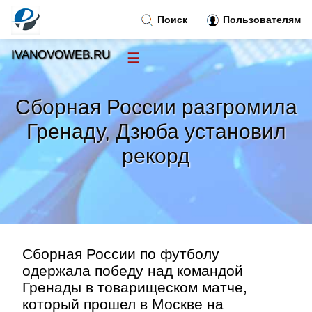
Поиск
Пользователям
IVANOVOWEB.RU
☰
Новости
»
Сборная России разгромила
Тренды новостей
»
Гренаду, Дзюба установил
рекорд
Рубрики
»
Правила
»
Контакт
»
Сборная России по футболу
одержала победу над командой
Гренады в товарищеском матче,
который прошел в Москве на