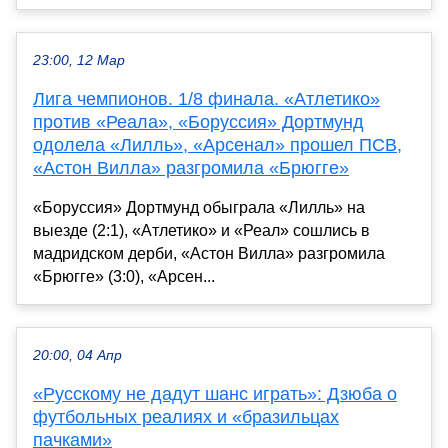
23:00, 12 Мар
Лига чемпионов. 1/8 финала. «Атлетико»
против «Реала», «Боруссия» Дортмунд
одолела «Лилль», «Арсенал» прошел ПСВ,
«Астон Вилла» разгромила «Брюгге»
«Боруссия» Дортмунд обыграла «Лилль» на
выезде (2:1), «Атлетико» и «Реал» сошлись в
мадридском дерби, «Астон Вилла» разгромила
«Брюгге» (3:0), «Арсен...
20:00, 04 Апр
«Русскому не дадут шанс играть»: Дзюба о
футбольных реалиях и «бразильцах
пачками»