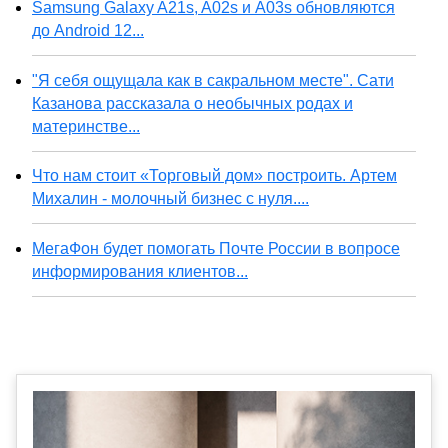
Samsung Galaxy A21s, A02s и A03s обновляются
до Android 12...
"Я себя ощущала как в сакральном месте". Сати
Казанова рассказала о необычных родах и
материнстве...
Что нам стоит «Торговый дом» построить. Артем
Михалин - молочный бизнес с нуля....
МегаФон будет помогать Почте России в вопросе
информирования клиентов...