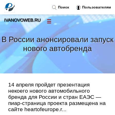
Поиск
Пользователям
IVANOVOWEB.RU
☰
Новости
»
В России анонсировали запуск
Тренды новостей
»
нового автобренда
Рубрики
»
Правила
»
14 апреля пройдет презентация
Контакт
»
некоего нового автомобильного
бренда для России и стран ЕАЭС —
пиар-страница проекта размещена на
сайте heartofeurope.r...