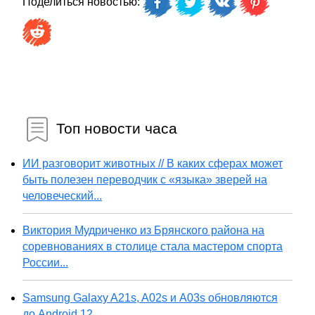
Поделиться новостью:
Топ новости часа
ИИ разговорит животных // В каких сферах может
быть полезен переводчик с «языка» зверей на
человеческий...
Виктория Мудриченко из Брянского района на
соревнованиях в столице стала мастером спорта
России...
Samsung Galaxy A21s, A02s и A03s обновляются
до Android 12...