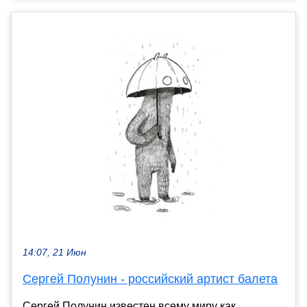
14:07, 21 Июн
Сергей Полунин - российский артист балета
Сергей Полунин известен всему миру как