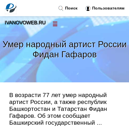
Поиск
Пользователям
IVANOVOWEB.RU
☰
Новости
»
Умер народный артист России
Тренды новостей
»
Фидан Гафаров
Рубрики
»
Правила
»
В возрасти 77 лет умер народный
Контакт
»
артист России, а также республик
Башкортостан и Татарстан Фидан
Гафаров. Об этом сообщает
Башкирский государственный ...