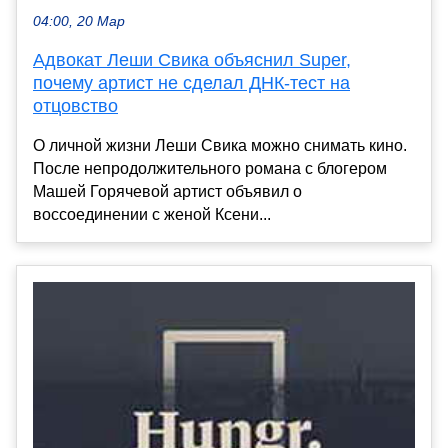
04:00, 20 Мар
Адвокат Леши Свика объяснил Super,
почему артист не сделал ДНК-тест на
отцовство
О личной жизни Леши Свика можно снимать кино.
После непродолжительного романа с блогером
Машей Горячевой артист объявил о
воссоединении с женой Ксени...