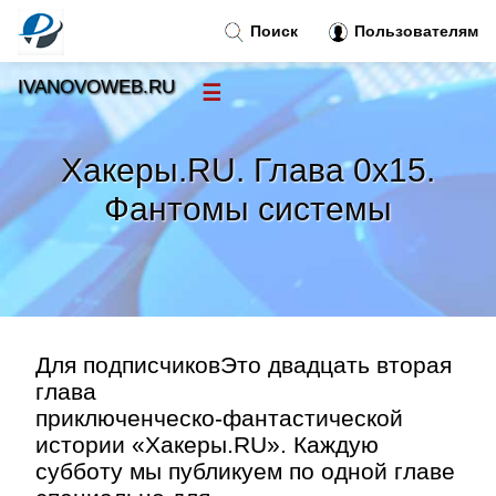
Поиск
Пользователям
IVANOVOWEB.RU
☰
Новости
»
Хакеры.RU. Глава 0х15.
Тренды новостей
»
Фантомы системы
Рубрики
»
Правила
»
Для подписчиковЭто двадцать вторая
Контакт
»
глава
приключенческо‑фантастической
истории «Хакеры.RU». Каждую
субботу мы публикуем по одной главе