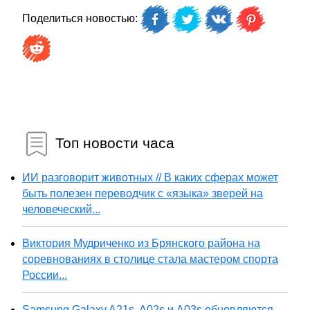
Поделиться новостью:
Топ новости часа
ИИ разговорит животных // В каких сферах может
быть полезен переводчик с «языка» зверей на
человеческий...
Виктория Мудриченко из Брянского района на
соревнованиях в столице стала мастером спорта
России...
Samsung Galaxy A21s, A02s и A03s обновляются