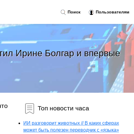
Поиск
Пользователям
етил Ирине Болгар и впервые
что
Топ новости часа
ИИ разговорит животных // В каких сферах
может быть полезен переводчик с «языка»