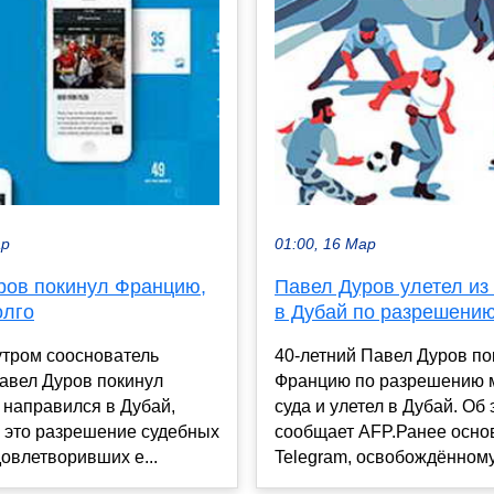
ар
01:00, 16 Мар
ров покинул Францию,
Павел Дуров улетел из
олго
в Дубай по разрешению
утром сооснователь
40-летний Павел Дуров по
авел Дуров покинул
Францию по разрешению 
 направился в Дубай,
суда и улетел в Дубай. Об
 это разрешение судебных
сообщает AFP.Ранее осно
довлетворивших е...
Telegram, освобождённому 