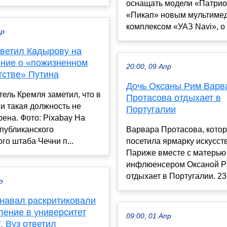
оснащать модели «Патрио
«Пикап» новым мультиме
комплексом «УАЗ Navi», о 
ар
тветил Кадырову на
ние о «пожизненном
20:00, 09 Апр
тстве» Путина
Дочь Оксаны Рим Варв
ель Кремля заметил, что в
Протасова отдыхает в
и такая должность не
Португалии
ена. Фото: Pixabay На
публиканского
Варвара Протасова, котор
го штаба Чечни п...
посетила ярмарку искусст
Париже вместе с матерь
инфлюенсером Оксаной Р
отдыхает в Португалии. 23-
р
навал раскритиковали
ление в университет
09:00, 01 Апр
". Вуз ответил