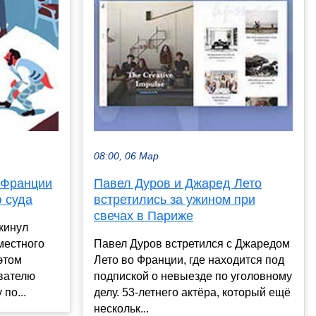
08:00, 06 Мар
 Франции
Павел Дуров и Джаред Лето
 суда
встретились за ужином при
свечах в Париже
кинул
местного
Павел Дуров встретился с Джаредом
 этом
Лето во Франции, где находится под
вателю
подпиской о невыезде по уголовному
по...
делу. 53-летнего актёра, который ещё
нескольк...