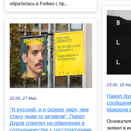
обратилась в Forbes с пр...
23:00, 18 И
Павел Ду
22:00, 27 Май
сообщени
"Я русский, и я скорее умру, чем
Макрона 
стану чьим-то активом". Павел
Основател
Дуров ответил на обвинения в
заявил в и
сотрудничестве с госструктурами