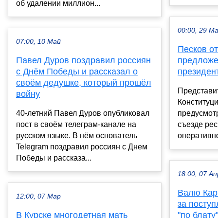
об удалении миллион...
00:00, 29 М
07:00, 10 Май
Песков о
Павел Дуров поздравил россиян
предложе
с Днём Победы и рассказал о
президен
своём дедушке, который прошёл
Представит
войну
Конституци
40-летний Павел Дуров опубликовал
предусмотр
пост в своём телеграм-канале на
съезде рес
русском языке. В нём основатель
оперативно
Telegram поздравил россиян с Днем
Победы и рассказа...
18:00, 07 Ап
Валю Кар
12:00, 07 Мар
за поступ
В Курске многодетная мать
"по блату