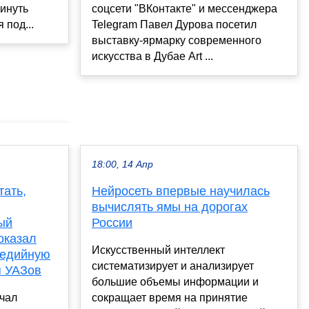
соцсети "ВКонтакте" и мессенджера
инуть
Telegram Павел Дурова посетил
 под...
выставку-ярмарку современного
искусства в Дубае Art ...
18:00, 14 Апр
тать,
Нейросеть впервые научилась
вычислять ямы на дорогах
ый
России
оказал
Искусственный интеллект
медийную
систематизирует и анализирует
я УАЗов
большие объемы информации и
ачал
сокращает время на принятие