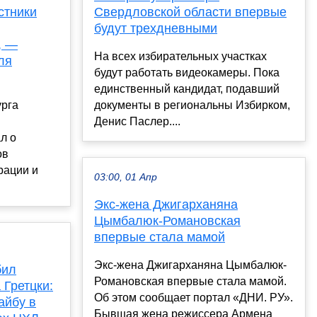
стники
Свердловской области впервые
будут трехдневными
, —
На всех избирательных участках
ля
будут работать видеокамеры. Пока
единственный кандидат, подавший
урга
документы в региональны Избирком,
Денис Паслер....
л о
ов
рации и
03:00, 01 Апр
Экс-жена Джигарханяна
Цымбалюк-Романовская
впервые стала мамой
Экс-жена Джигарханяна Цымбалюк-
бил
Романовская впервые стала мамой.
 Гретцки:
Об этом сообщает портал «ДНИ. РУ».
айбу в
Бывшая жена режиссера Армена