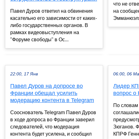
что не отв
Павел Дуров ответил на обвинения
на сообще
касательно его зависимости от каких-
Эмманюэля
либо государственных органов. В
рамках видеовыступления на
"Форуме свободы" в Ос...
22:00, 17 Янв
06:00, 06 М
Павел Дуров на допросе во
Лидер КП
Франции обещал усилить
вопрос о
модерацию контента в Telegram
По словам
Сооснователь Telegram Павел Дуров
соглашалис
в ходе допроса во Франции заверил
предусмот
следователей, что модерация
Зюганов. Ф
контента будет усилена, и сообщил
КПРФ Генна