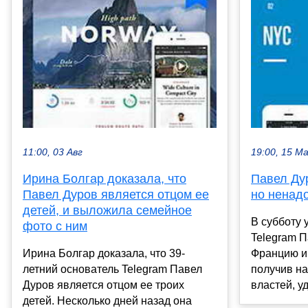
11:00, 03 Авг
19:00, 15 М
Ирина Болгар доказала, что
Павел Ду
Павел Дуров является отцом ее
но ненад
детей, и выложила семейное
В субботу 
фото с ним
Telegram П
Ирина Болгар доказала, что 39-
Францию и
летний основатель Telegram Павел
получив на
Дуров является отцом ее троих
властей, у
детей. Несколько дней назад она