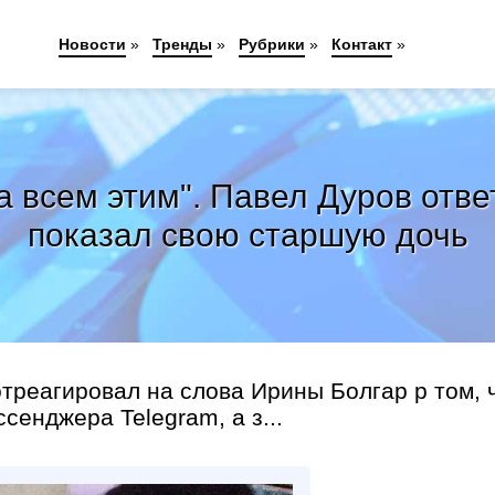
Новости
»
Тренды
»
Рубрики
»
Контакт
»
а всем этим". Павел Дуров отв
показал свою старшую дочь
отреагировал на слова Ирины Болгар р том, 
сенджера Telegram, а з...