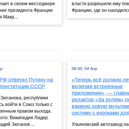
ечает в своем месседжере
власти разрешили ему пок
ния президента Франции
Францию, где он находился
 Макр...
ар
06:00, 04 Апр
РФ ответил Путину на
«Теперь всё должно ле
 Конституции СССР
включая встроенные
приложения», — главн
 Зюганова, республики
редактор «За рулём» п
ь войти в Союз только с
вживую новую мульти
ренным правом выхода.
систему с кнопками дл
ото: Википедия Лидер
дий Зюганов ...
Ульяновский автозавод н