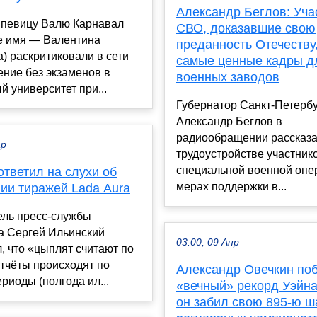
Александр Беглов: Уча
 певицу Валю Карнавал
СВО, доказавшие свою
е имя — Валентина
преданность Отечеству
) раскритиковали в сети
самые ценные кадры д
ение без экзаменов в
военных заводов
 университет при...
Губернатор Санкт-Петерб
Александр Беглов в
радиообращении рассказа
ар
трудоустройстве участник
специальной военной опе
тветил на слухи об
мерах поддержки в...
ии тиражей Lada Aura
ель пресс-службы
а Сергей Ильинский
03:00, 09 Апр
, что «цыплят считают по
отчёты происходят по
Александр Овечкин по
ериоды (полгода ил...
«вечный» рекорд Уэйна
он забил свою 895-ю ш