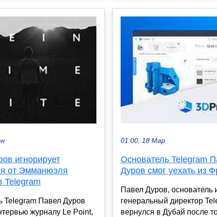
юн
01:00, 18 Мар
ров игнорирует
Основатель Telegram 
я от Эмманюэля
Дуров смог уехать из 
в Telegram
Павел Дуров, основатель 
ь Telegram Павел Дуров
генеральный директор Tel
нтервью журналу Le Point,
вернулся в Дубай после то