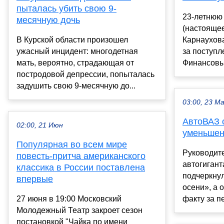
пыталась убить свою 9-
23-летнюю
месячную дочь
(настояще
В Курской области произошел
Карнаухова
ужасный инцидент: многодетная
за поступл
мать, вероятно, страдающая от
Финансовый
постродовой депрессии, попыталась
задушить свою 9-месячную до...
03:00, 23 М
АвтоВАЗ о
02:00, 21 Июн
уменьшен
Популярная во всем мире
Руководит
повесть-притча американского
автогигант
классика в России поставлена
подчеркнул
впервые
осени», а 
27 июня в 19:00 Московский
факту за п
Молодежный Театр закроет сезон
постановкой "Чайка по имени