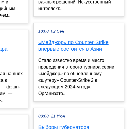
т» и
важных решений. Искусственный
дийным
интеллект...
чем...
18:00, 02 Сен
«Мейджор» по Counter-Strike
ара
впервые состоится в Азии
Стало известно время и место
проведения второго турнира серии
ая на днях
«мейджор» по обновленному
ва в
«шутеру» Counter-Strike 2 в
ю — фэшн-
следующем 2024-м году.
им, —
Организато...
...
00:00, 21 Июн
Выборы губернатора