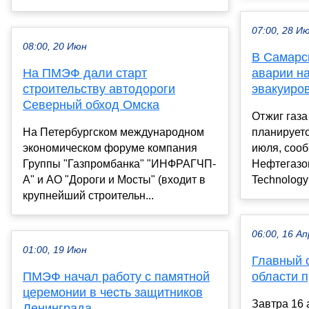
07:00, 28 И
08:00, 20 Июн
В Самарск
На ПМЭФ дали старт
аварии н
строительству автодороги
эвакуиро
Северный обход Омска
Отжиг газа
На Петербургском международном
планируетс
экономическом форуме компания
июля, соо
Группы "Газпромбанка" "ИНФРАГЧП-
Нефтегазоп
А" и АО "Дороги и Мосты" (входит в
Technology
крупнейший строительн...
06:00, 16 Ап
01:00, 19 Июн
Главный 
ПМЭФ начал работу с памятной
области 
церемонии в честь защитников
Завтра 16 
Ленинграда