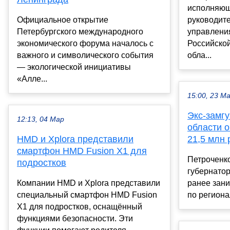
исполняющ
Официальное открытие
руководит
Петербургского международного
управлени
экономического форума началось с
Российско
важного и символического события
обла...
— экологической инициативы
«Алле...
15:00, 23 М
Экс-замг
12:13, 04 Мар
области о
HMD и Xplora представили
21,5 млн 
смартфон HMD Fusion X1 для
Петроченко
подростков
губернатор
Компании HMD и Xplora представили
ранее зан
специальный смартфон HMD Fusion
по региона
X1 для подростков, оснащённый
функциями безопасности. Эти