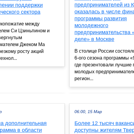
предпринимателей из К
лении поддержки
оказалась в числе фин
ческого сектора
программы развития
укопожатие между
молодежного
елем Си Цзиньпином и
предпринимательства 
вергнутым
деле» в Москве
мателем Джеком Ма
В столице России состоял
резкому росту акций
6-ого сезона программы «
ехнол...
где презентовали лучшие 
молодых предпринимателе
регион...
р
06:00, 15 Мар
а дополнительная
Более 12 тысяч ваканс
рамма в области
доступны жителям Тве