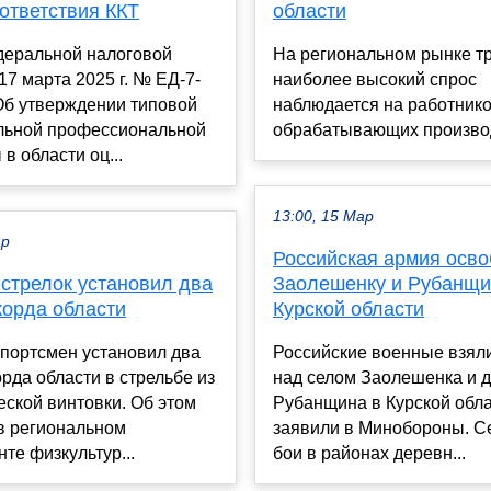
ответствия ККТ
области
деральной налоговой
На региональном рынке т
17 марта 2025 г. № ЕД-7-
наиболее высокий спрос
Об утверждении типовой
наблюдается на работник
льной профессиональной
обрабатывающих производс
в области оц...
13:00, 15 Мар
ар
Российская армия осв
 стрелок установил два
Заолешенку и Рубанщи
корда области
Курской области
спортсмен установил два
Российские военные взял
рда области в стрельбе из
над селом Заолешенка и 
ской винтовки. Об этом
Рубанщина в Курской обла
в региональном
заявили в Минобороны. С
те физкультур...
бои в районах деревн...