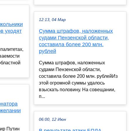
12:13, 04 Мар
школьники
в уходят
Сумма штрафов, наложенных
судами Пензенской области,
составила более 200 млн.
палитетах,
рублей
еваемости
бластной
Сумма штрафов, наложенных
судами Пензенской области,
составила более 200 млн. рублейИз
этой огромной суммы удалось
взыскать половину. На совещании,
п...
рнатора
 желании
06:00, 12 Июн
ир Путин
В результате атаки БПЛА