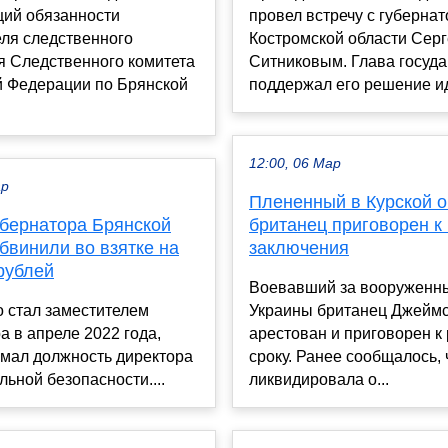
ий обязанности
провел встречу с губерна
еля следственного
Костромской области Сер
я Следственного комитета
Ситниковым. Глава госуда
й Федерации по Брянской
поддержал его решение идт
12:00, 06 Мар
ар
Плененный в Курской о
убернатора Брянской
британец приговорен к
бвинили во взятке на
заключения
рублей
Воевавший за вооруженн
 стал заместителем
Украины британец Джейм
а в апреле 2022 года,
арестован и приговорен к
имал должность директора
сроку. Ранее сообщалось, 
льной безопасности....
ликвидировала о...