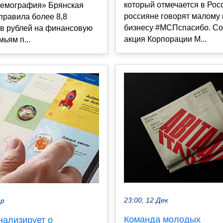
который отмечается в Рос
Демография» Брянская
россияне говорят малому
правила более 8,8
бизнесу #МСПспасибо. С
в рублей на финансовую
акция Корпорации М...
ьям п...
23:00, 12 Дек
ар
Команда молодых
нализирует о