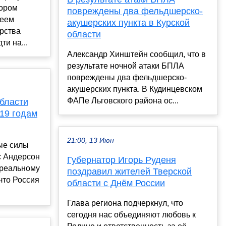
тором
повреждены два фельдшерско-
геем
акушерских пункта в Курской
рства
области
и на...
Александр Хинштейн сообщил, что в
результате ночной атаки БПЛА
повреждены два фельдшерско-
акушерских пункта. В Кудинцевском
ФАПе Льговского района ос...
бласти
 19 годам
21:00, 13 Июн
ые силы
с Андерсон
Губернатор Игорь Руденя
 реальному
поздравил жителей Тверской
что Россия
области с Днём России
Глава региона подчеркнул, что
сегодня нас объединяют любовь к