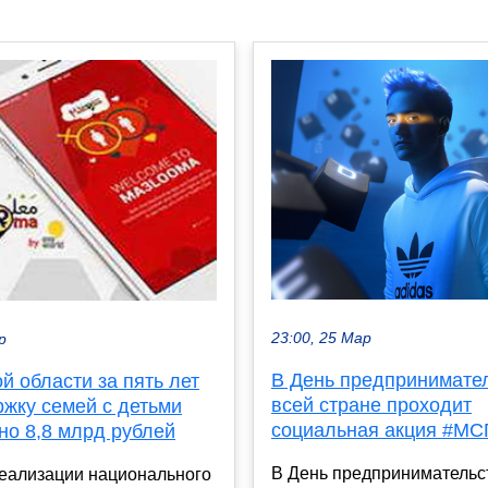
23:00, 25 Мар
р
В День предпринимате
й области за пять лет
всей стране проходит
ржку семей с детьми
социальная акция #МС
но 8,8 млрд рублей
В День предпринимательс
реализации национального