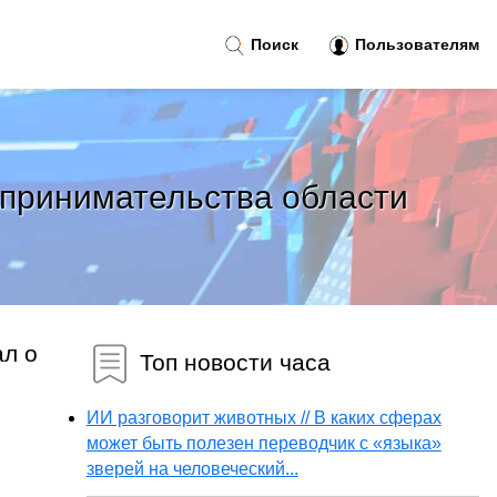
Поиск
Пользователям
принимательства области
ал о
Топ новости часа
ИИ разговорит животных // В каких сферах
может быть полезен переводчик с «языка»
зверей на человеческий...