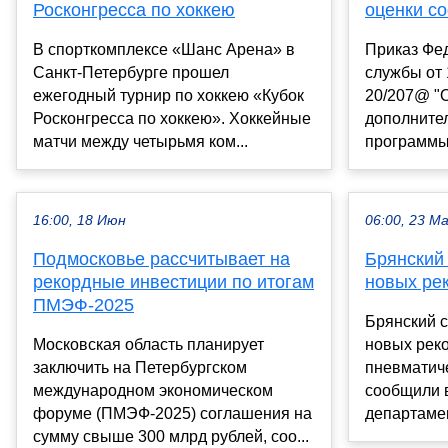
Росконгресса по хоккею
оценки со
В спорткомплексе «Шанс Арена» в
Приказ Фе
Санкт-Петербурге прошел
службы от 
ежегодный турнир по хоккею «Кубок
20/207@ "
Росконгресса по хоккею». Хоккейные
дополните
матчи между четырьмя ком...
программы 
16:00, 18 Июн
06:00, 23 М
Подмосковье рассчитывает на
Брянский
рекордные инвестиции по итогам
новых ре
ПМЭФ-2025
Брянский 
Московская область планирует
новых реко
заключить на Петербургском
пневматиче
международном экономическом
сообщили 
форуме (ПМЭФ-2025) соглашения на
департамен
сумму свыше 300 млрд рублей, соо...