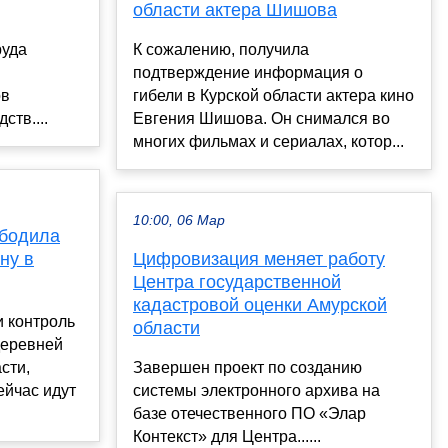
области актера Шишова
руда
К сожалению, получила
подтверждение информация о
ов
гибели в Курской области актера кино
тв....
Евгения Шишова. Он снимался во
многих фильмах и сериалах, котор...
10:00, 06 Мар
ободила
ну в
Цифровизация меняет работу
Центра государственной
кадастровой оценки Амурской
и контроль
области
деревней
сти,
Завершен проект по созданию
ейчас идут
системы электронного архива на
базе отечественного ПО «Элар
Контекст» для Центра......