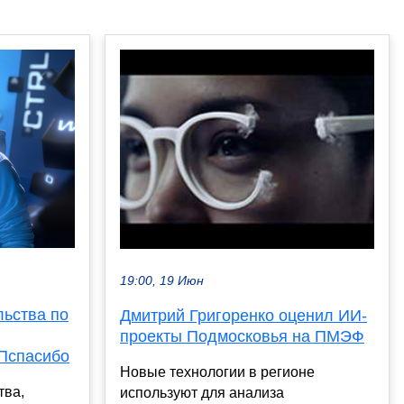
19:00, 19 Июн
льства по
Дмитрий Григоренко оценил ИИ-
проекты Подмосковья на ПМЭФ
Пспасибо
Новые технологии в регионе
тва,
используют для анализа