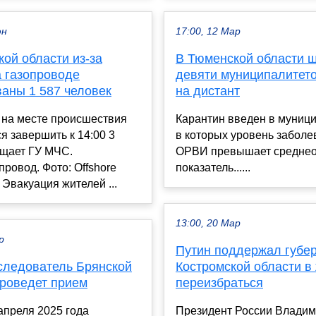
юн
17:00, 12 Мар
ой области из-за
В Тюменской области 
а газопроводе
девяти муниципалитето
ваны 1 587 человек
на дистант
 на месте происшествия
Карантин введен в муници
я завершить к 14:00 3
в которых уровень забол
бщает ГУ МЧС.
ОРВИ превышает среднео
ровод. Фото: Offshore
показатель......
 Эвакуация жителей ...
13:00, 20 Мар
р
Путин поддержал губе
следователь Брянской
Костромской области в
проведет прием
переизбраться
апреля 2025 года
Президент России Владим