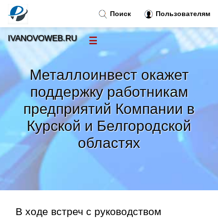
Поиск
Пользователям
IVANOVOWEB.RU
☰
Новости
»
Металлоинвест окажет
Тренды новостей
»
поддержку работникам
предприятий Компании в
Рубрики
»
Курской и Белгородской
Правила
»
областях
Контакт
»
В ходе встреч с руководством