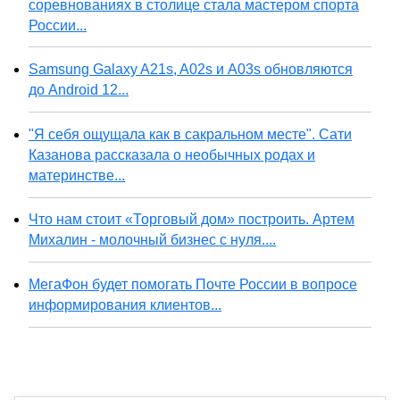
соревнованиях в столице стала мастером спорта
России...
Samsung Galaxy A21s, A02s и A03s обновляются
до Android 12...
"Я себя ощущала как в сакральном месте". Сати
Казанова рассказала о необычных родах и
материнстве...
Что нам стоит «Торговый дом» построить. Артем
Михалин - молочный бизнес с нуля....
МегаФон будет помогать Почте России в вопросе
информирования клиентов...