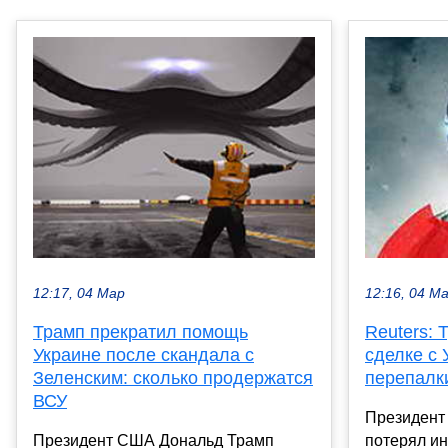
12:17, 04 Мар
12:16, 04 М
Трамп прекратил помощь
Reuters: 
Украине после скандала с
сделке с 
Зеленским: сколько продержатся
перепалк
ВСУ
Президент
Президент США Дональд Трамп
потерял ин