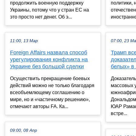
продолжить военную поддержку
политики, 
Украины, потому что у стран ЕС на
отечествен
это просто нет денег. Об э...
иностранно
11:00, 13 Мар
07:00, 23 М
Foreign Affairs назвала способ
Трамп все
урегулирования конфликта на
доказате
Украине без большой сделки
белых» в
Осуществить прекращение боевых
Доказател
действий можно не только благодаря
массовых 
всеобъемлющему соглашению о
южноафрик
мире, но и «частичному решению»,
Дональдом
отмечают авторы FA. Ка...
ЮАР Рамаф
встре...
09:00, 08 Апр