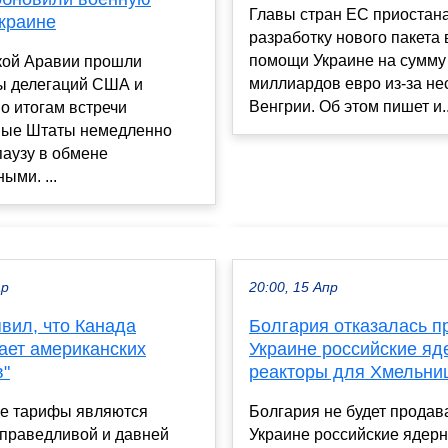
Главы стран ЕС приостан
краине
разработку нового пакета
помощи Украине на сумму
кой Аравии прошли
миллиардов евро из-за не
ы делегаций США и
Венгрии. Об этом пишет и..
о итогам встречи
ые Штаты немедленно
паузу в обмене
ыми. ...
ар
20:00, 15 Апр
вил, что Канада
Болгария отказалась п
ает американских
Украине российские я
"
реакторы для Хмельни
е тарифы являются
Болгария не будет продав
справедливой и давней
Украине российские ядер