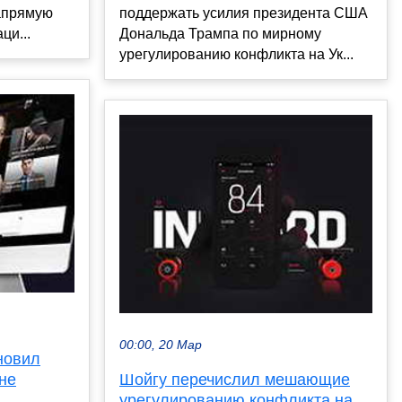
апрямую
поддержать усилия президента США
ци...
Дональда Трампа по мирному
урегулированию конфликта на Ук...
00:00, 20 Мар
новил
не
Шойгу перечислил мешающие
урегулированию конфликта на