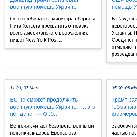
военную помощь Украине
помощь У
Он потребовал от министра обороны
В Саудовс
Пита Хегсета прекратить отправку
переговор
всего американского вооружения,
Украины. П
пишет New York Post....
Соединённ
отменяют 
разведданн
11:00, 07 Мар
05:00, 08 М
ЕС не сможет продолжить
Трамп зая
военную помощь Украине, на это
"обманыв
нет денег — Орбан
фермеров
Венгрия считает безответственными
Заоблачны
попытки лидеров Евросоюза
частью не