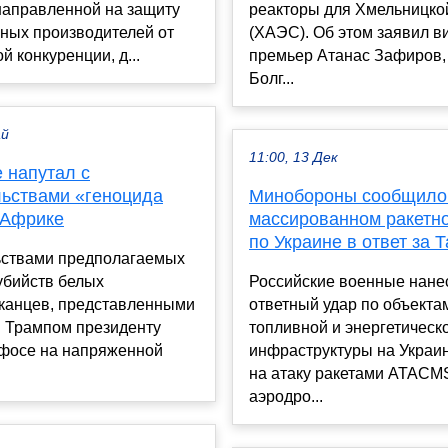
направленной на защиту
реакторы для Хмельницк
ных производителей от
(ХАЭС). Об этом заявил в
й конкуренции, д...
премьер Атанас Зафиров,
Болг...
ай
11:00, 13 Дек
 напутал с
льствами «геноцида
Минобороны сообщило
 Африке
массированном ракетн
по Украине в ответ за 
ьствами предполагаемых
убийств белых
Российские военные нане
анцев, представленными
ответный удар по объекта
 Трампом президенту
топливной и энергетическ
осе на напряженной
инфраструктуры на Украин
на атаку ракетами ATACM
аэродро...