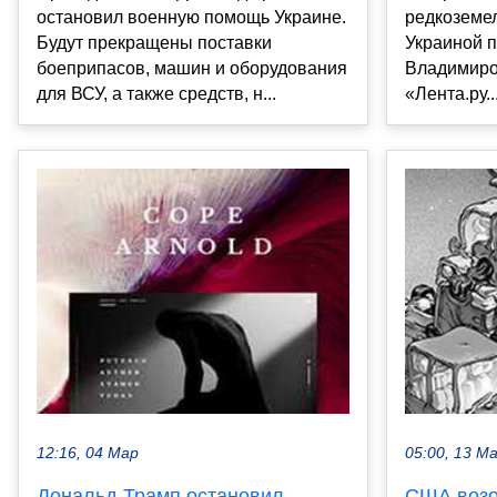
остановил военную помощь Украине.
редкоземе
Будут прекращены поставки
Украиной п
боеприпасов, машин и оборудования
Владимиро
для ВСУ, а также средств, н...
«Лента.ру..
12:16, 04 Мар
05:00, 13 М
Дональд Трамп остановил
США возо