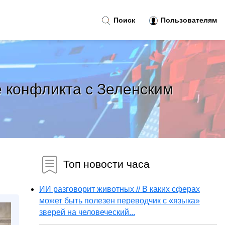
Поиск
Пользователям
 конфликта с Зеленским
Топ новости часа
ИИ разговорит животных // В каких сферах
может быть полезен переводчик с «языка»
зверей на человеческий...