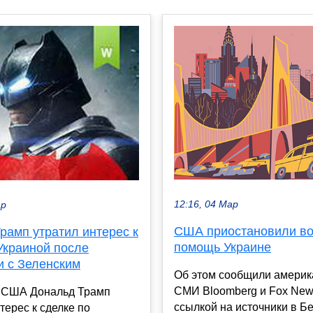
12:16, 04 Мар
ар
США приостановили в
Трамп утратил интерес к
помощь Украине
Украиной после
и с Зеленским
Об этом сообщили америк
СМИ Bloomberg и Fox New
 США Дональд Трамп
ссылкой на источники в Б
терес к сделке по