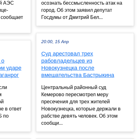
ой АЭС
осознать бессмысленность атак на
ице-
город. Об этом заявил депутат
 сообщает
Госдумы от Дмитрий Бел...
20:00, 15 Апр
Суд арестовал трех
 о
рабовладельцев из
ом ударе
Новокузнецка после
Таганрог
вмешательства Бастрыкина
сли
Центральный районный суд
м
Кемерово пересмотрел меру
ой
пресечения для трех жителей
е в ответ
Новокузнецка, которые держали в
S по
рабстве девять человек. Об этом
сообщи...