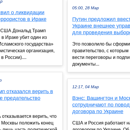
ар
05:00, 28 Мар
явил о ликвидации
еррористов в Ираке
Путин предложил ввес
Украине внешнее упра
 США Дональд Трамп
для проведения выбор
о в Ираке убит один из
Исламского государства»
Это позволило бы сформи
ристическая организация,
правительство, с которым
в России)....
вести переговоры и подп
документы...
р
12:17, 04 Мар
п отказался верить в
е предательство
Вэнс: Вашингтон и Мос
сотрудничают по повод
договора по Украине
отказывается верить, что
 Москвы положить конец
США и Россия работают 
- лишь часть политической
договором по Украине. Об