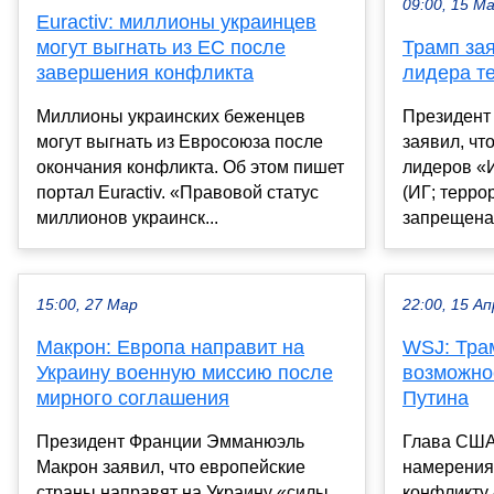
09:00, 15 М
Euractiv: миллионы украинцев
могут выгнать из ЕС после
Трамп за
завершения конфликта
лидера т
Миллионы украинских беженцев
Президент
могут выгнать из Евросоюза после
заявил, чт
окончания конфликта. Об этом пишет
лидеров «
портал Euractiv. «Правовой статус
(ИГ; терро
миллионов украинск...
запрещена 
15:00, 27 Мар
22:00, 15 Ап
Макрон: Европа направит на
WSJ: Трам
Украину военную миссию после
возможно
мирного соглашения
Путина
Президент Франции Эмманюэль
Глава США 
Макрон заявил, что европейские
намерения
страны направят на Украину «силы
конфликту 