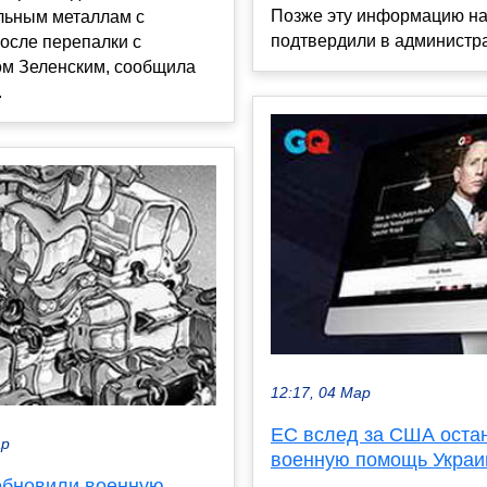
Позже эту информацию н
льным металлам с
подтвердили в администра
осле перепалки с
м Зеленским, сообщила
.
12:17, 04 Мар
ЕС вслед за США оста
ар
военную помощь Украи
бновили военную