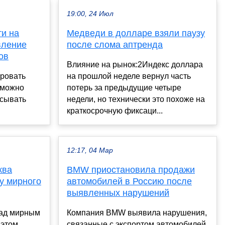
19:00, 24 Июл
ти на
Медведи в долларе взяли паузу
вление
после слома аптренда
ов
Влияние на рынок:2Индекс доллара
ровать
на прошлой неделе вернул часть
 можно
потерь за предыдущие четыре
исывать
недели, но технически это похоже на
краткосрочную фиксаци...
12:17, 04 Мар
ква
BMW приостановила продажи
у мирного
автомобилей в Россию после
выявленных нарушений
над мирным
Компания BMW выявила нарушения,
 этом
связанные с экспортом автомобилей