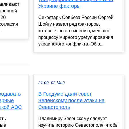
авливают
Украине факторы
 военной
 20
Секретарь Совбеза России Сергей
согласия
Шойгу назвал ряд факторов,
.
которые, по его мнению, мешают
процессу мирного урегулирования
украинского конфликта. Об э...
21:00, 02 Май
родавать
В Госдуме дали совет
дерные
Зеленскому после атаки на
цкой АЭС
Севастополь
ать
Владимиру Зеленскому следует
ные
изучить историю Севастополя, чтобы