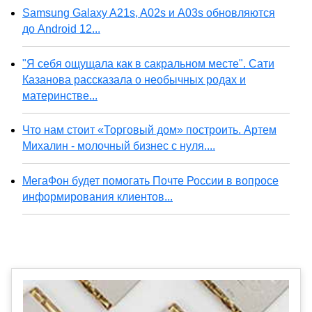
Samsung Galaxy A21s, A02s и A03s обновляются
до Android 12...
"Я себя ощущала как в сакральном месте". Сати
Казанова рассказала о необычных родах и
материнстве...
Что нам стоит «Торговый дом» построить. Артем
Михалин - молочный бизнес с нуля....
МегаФон будет помогать Почте России в вопросе
информирования клиентов...