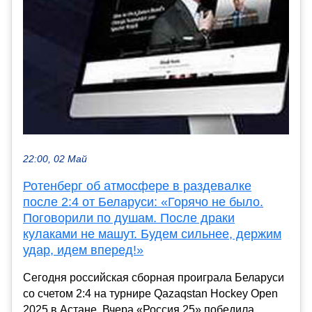
22:00, 02 Май
Ротенберг об атмосфере в раздевалке
после 2:4 от Беларуси: «Горячо не было.
Поговорили по душам. После драки
кулаками не машут. Будем сильнее, держим
удар, идем вперед!»
Сегодня российская сборная проиграла Беларуси
со счетом 2:4 на турнире Qazaqstan Hockey Open
2025 в Астане. Вчера «Россия 25» победила