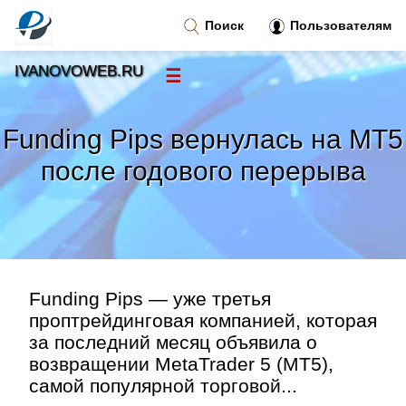
Поиск
Пользователям
IVANOVOWEB.RU
☰
Новости
»
Funding Pips вернулась на MT5
Тренды новостей
»
после годового перерыва
Рубрики
»
Правила
»
Funding Pips — уже третья
Контакт
»
проптрейдинговая компанией, которая
за последний месяц объявила о
возвращении MetaTrader 5 (MT5),
самой популярной торговой...