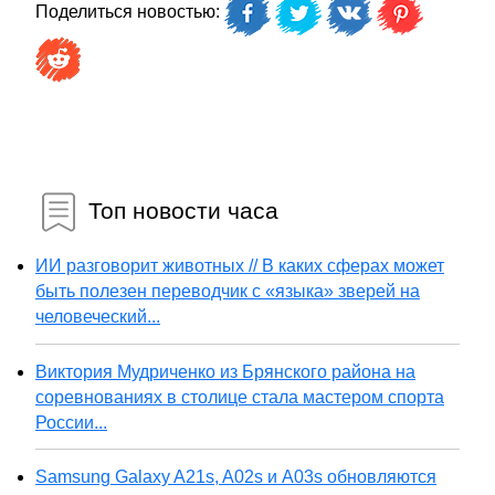
Поделиться новостью:
Топ новости часа
ИИ разговорит животных // В каких сферах может
быть полезен переводчик с «языка» зверей на
человеческий...
Виктория Мудриченко из Брянского района на
соревнованиях в столице стала мастером спорта
России...
Samsung Galaxy A21s, A02s и A03s обновляются