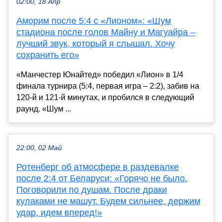
02:00, 18 Апр
Аморим после 5:4 с «Лионом»: «Шум
стадиона после голов Майну и Магуайра –
лучший звук, который я слышал. Хочу
сохранить его»
«Манчестер Юнайтед» победил «Лион» в 1/4
финала турнира (5:4, первая игра – 2:2), забив на
120-й и 121-й минутах, и пробился в следующий
раунд. «Шум ...
22:00, 02 Май
Ротенберг об атмосфере в раздевалке
после 2:4 от Беларуси: «Горячо не было.
Поговорили по душам. После драки
кулаками не машут. Будем сильнее, держим
удар, идем вперед!»