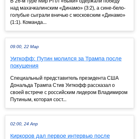
В 26-м туре Мир РПЛ «быки» одержали победу
над махачкалинским «Динамо» (3:2), а сине-бело-
голубые сыграли вничью с московским «Динамо»
(1:1). Команда...
09:00, 22 Мар
Уиткофф: Путин молился за Трампа после
покушения
Специальный представитель президента США
Дональда Трампа Стив Уиткофф рассказал о
своей встрече с российским лидером Владимиром
Путиным, которая сост...
02:00, 24 Апр
Киркоров дал первое интервью после