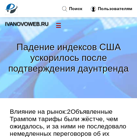
Поиск
Пользователям
IVANOVOWEB.RU
☰
Новости
»
Падение индексов США
Тренды новостей
»
ускорилось после
подтверждения даунтренда
Рубрики
»
Правила
»
Контакт
»
Влияние на рынок:2Объявленные
Трампом тарифы были жёстче, чем
ожидалось, и за ними не последовало
немедленных переговоров об их