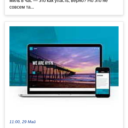
миль в час — это как упасть, верно? Но это не
совсем та...
11:00, 29 Май