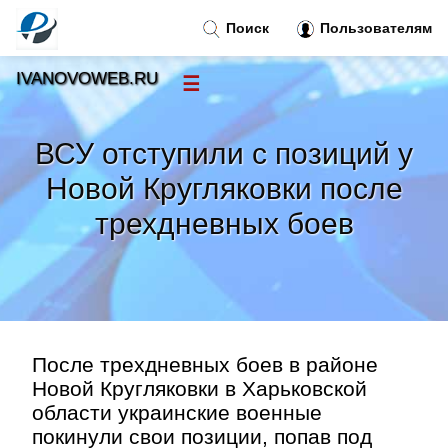
Поиск
Пользователям
IVANOVOWEB.RU
☰
Новости
»
ВСУ отступили с позиций у
Тренды новостей
»
Новой Кругляковки после
трехдневных боев
Рубрики
»
Правила
»
Контакт
»
После трехдневных боев в районе
Новой Кругляковки в Харьковской
области украинские военные
покинули свои позиции, попав под