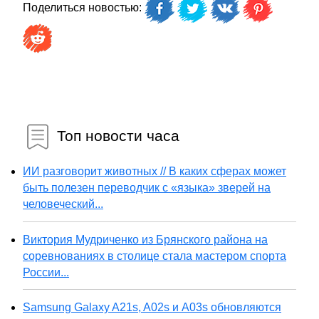
Поделиться новостью:
Топ новости часа
ИИ разговорит животных // В каких сферах может
быть полезен переводчик с «языка» зверей на
человеческий...
Виктория Мудриченко из Брянского района на
соревнованиях в столице стала мастером спорта
России...
Samsung Galaxy A21s, A02s и A03s обновляются