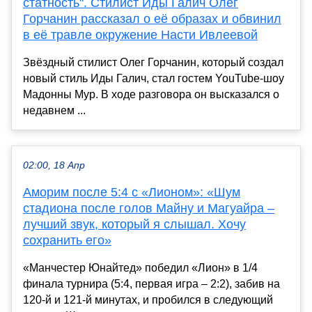
статность". Стилист Иды Галич Олег
Горчанин рассказал о её образах и обвинил
в её травле окружение Насти Ивлеевой
Звёздный стилист Олег Горчанин, который создал
новый стиль Иды Галич, стал гостем YouTube-шоу
Мадонны Мур. В ходе разговора он высказался о
недавнем ...
02:00, 18 Апр
Аморим после 5:4 с «Лионом»: «Шум
стадиона после голов Майну и Магуайра –
лучший звук, который я слышал. Хочу
сохранить его»
«Манчестер Юнайтед» победил «Лион» в 1/4
финала турнира (5:4, первая игра – 2:2), забив на
120-й и 121-й минутах, и пробился в следующий