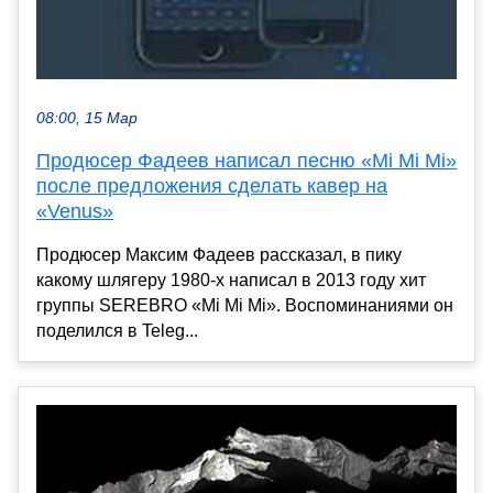
08:00, 15 Мар
Продюсер Фадеев написал песню «Mi Mi Mi»
после предложения сделать кавер на
«Venus»
Продюсер Максим Фадеев рассказал, в пику
какому шлягеру 1980-х написал в 2013 году хит
группы SEREBRO «Mi Mi Mi». Воспоминаниями он
поделился в Teleg...