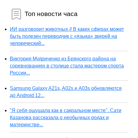
Топ новости часа
ИИ разговорит животных // В каких сферах может
быть полезен переводчик с «языка» зверей на
человеческий...
Виктория Мудриченко из Брянского района на
соревнованиях в столице стала мастером спорта
России...
Samsung Galaxy A21s, A02s и A03s обновляются
до Android 12...
"Я себя ощущала как в сакральном месте". Сати
Казанова рассказала о необычных родах и
материнстве...