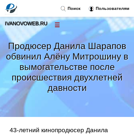
Поиск
Пользователям
IVANOVOWEB.RU
☰
Новости
»
Продюсер Данила Шарапов
Тренды новостей
»
обвинил Алёну Митрошину в
вымогательстве после
Рубрики
»
происшествия двухлетней
Правила
»
давности
Контакт
»
43-летний кинопродюсер Данила