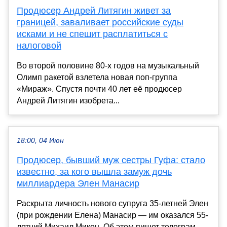
Продюсер Андрей Литягин живет за
границей, заваливает российские суды
исками и не спешит расплатиться с
налоговой
Во второй половине 80-х годов на музыкальный
Олимп ракетой взлетела новая поп-группа
«Мираж». Спустя почти 40 лет её продюсер
Андрей Литягин изобрета...
18:00, 04 Июн
Продюсер, бывший муж сестры Гуфа: стало
известно, за кого вышла замуж дочь
миллиардера Элен Манасир
Раскрыта личность нового супруга 35-летней Элен
(при рождении Елена) Манасир — им оказался 55-
летний Михаил Микоц. Об этом пишет телеграм-