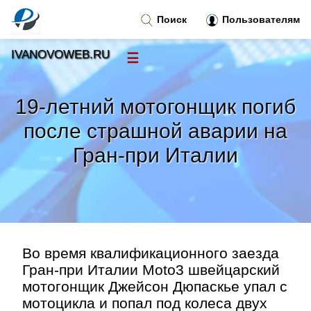
Поиск
Пользователям
IVANOVOWEB.RU
☰
Новости
»
19-летний мотогонщик погиб
Тренды новостей
»
после страшной аварии на
Гран-при Италии
Рубрики
»
Правила
»
Контакт
»
Во время квалификационного заезда
Гран-при Италии Moto3 швейцарский
мотогонщик Джейсон Дюпаскье упал с
мотоцикла и попал под колеса двух