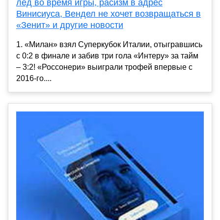
лед во время игры, расизм в адрес
Винисиуса, Вендел не хочет возвращаться в
«Зенит» и другие новости
1. «Милан» взял Суперкубок Италии, отыгравшись
с 0:2 в финале и забив три гола «Интеру» за тайм
– 3:2! «Россонери» выиграли трофей впервые с
2016-го....