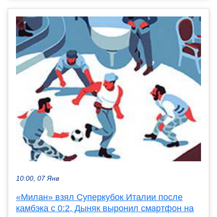
10:00, 07 Янв
«Милан» взял Суперкубок Италии после
камбэка с 0:2, Дыняк выронил смартфон на