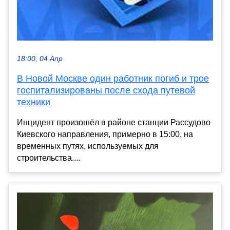
18:00, 04 Апр
В Новой Москве один работник погиб и трое
госпитализированы после схода путевой
техники
Инцидент произошёл в районе станции Рассудово
Киевского направления, примерно в 15:00, на
временных путях, используемых для
строительства....