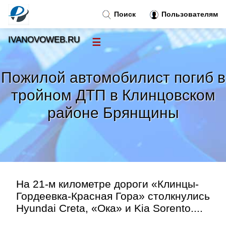
Поиск
Пользователям
IVANOVOWEB.RU
☰
Новости
»
Пожилой автомобилист погиб в
Тренды новостей
»
тройном ДТП в Клинцовском
районе Брянщины
Рубрики
»
Правила
»
Контакт
»
На 21-м километре дороги «Клинцы-
Гордеевка-Красная Гора» столкнулись
Hyundai Creta, «Ока» и Kia Sorento....