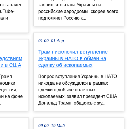
составляет
заявил, что атака Украины на
ouTube-
российские аэродромы, скорее всего,
тали
подтолкнет Россию к...
01:00, 01 Апр
Трамп исключил вступление
ледствиям
Украины в НАТО в обмен на
ии в США
сделку об ископаемых
Трамп
Вопрос вступления Украины в НАТО
ономики
никогда не обсуждался в рамках
ецессии,
сделки о добыче полезных
ки на фоне
ископаемых, заявил президент США
.
Дональд Трамп, общаясь с жу...
09:00, 19 Май