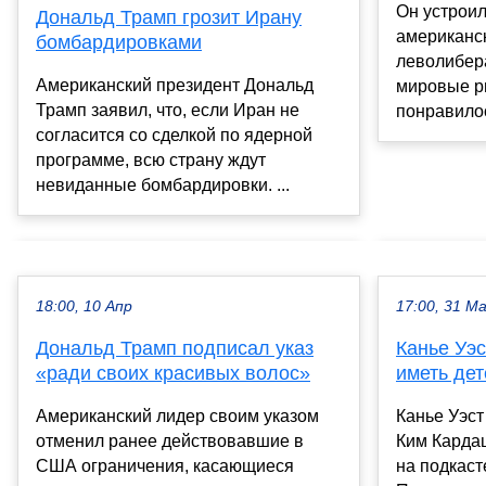
Он устроил
Дональд Трамп грозит Ирану
американск
бомбардировками
леволибер
Американский президент Дональд
мировые ры
Трамп заявил, что, если Иран не
понравилос
согласится со сделкой по ядерной
программе, всю страну ждут
невиданные бомбардировки. ...
18:00, 10 Апр
17:00, 31 М
Дональд Трамп подписал указ
Канье Уэс
«ради своих красивых волос»
иметь де
Американский лидер своим указом
Канье Уэст
отменил ранее действовавшие в
Ким Карда
США ограничения, касающиеся
на подкаст