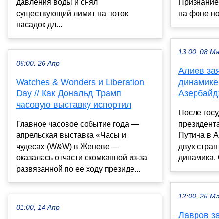
давления воды и снял
Признание 
существующий лимит на поток
на фоне нов
насадок дл...
13:00, 08 М
06:00, 26 Апр
Алиев за
Watches & Wonders и Liberation
динамике
Day // Как Дональд Трамп
Азербайд
часовую выставку испортил
После госу
Главное часовое событие года —
президент
апрельская выставка «Часы и
Путина в 
чудеса» (W&W) в Женеве —
двух стран
оказалась отчасти скомканной из-за
динамика. 
развязанной по ее ходу президе...
12:00, 25 М
01:00, 14 Апр
Лавров з