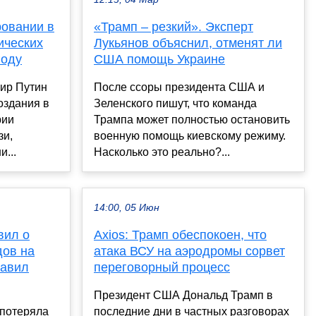
ровании в
«Трамп – резкий». Эксперт
ических
Лукьянов объяснил, отменят ли
году
США помощь Украине
ир Путин
После ссоры президента США и
оздания в
Зеленского пишут, что команда
рии
Трампа может полностью остановить
зи,
военную помощь киевскому режиму.
и...
Насколько это реально?...
14:00, 05 Июн
вил о
Axios: Трамп обеспокоен, что
дов на
атака ВСУ на аэродромы сорвет
равил
переговорный процесс
Президент США Дональд Трамп в
 потеряла
последние дни в частных разговорах