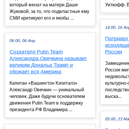
который женат на матери Даши
Уиткофф. В
Жуковой, за то, что подвластные ему
СМИ критикуют его и якобы ...
14:00, 16 Ап
Патриарх
06:00, 06 Апр
исходяще
Создателя Putin Team
России
Александра Овечкина называет
Замещение
великим Дональд Трамп и
России миг
обожает вся Америка
недовольс
Капитан «Вашингтон Кэпиталз»
культурно
Александр Овечкин — уникальный
последств
человек. Даже будучи основателем
выска...
движения Putin Team в поддержку
президента РФ Владимира ...
05:00, 23 М