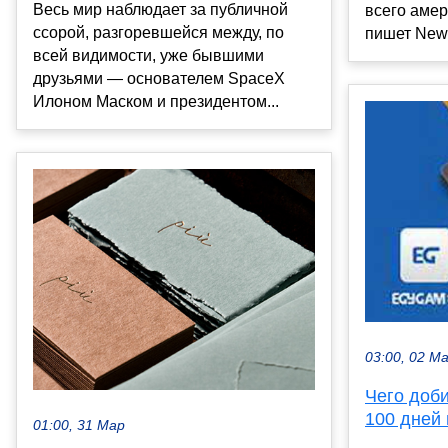
Весь мир наблюдает за публичной
всего амер
ссорой, разгоревшейся между, по
пишет New Y
всей видимости, уже бывшими
друзьями — основателем SpaceX
Илоном Маском и президентом...
03:00, 02 М
Чего доб
100 дней
01:00, 31 Мар