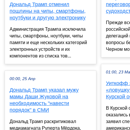
Дональд Трамп отменил
перегово
пошлины на чипы, смартфоны,
судоходс
ноутбуки и другую электронику
Прежде вс
Администрация Трампа исключила
российской
чипы, смартфоны, ноутбуки, чипы
делегаций
памяти и еще нескольких категорий
вопросы бе
электронных устройств и их
Черном мор
компонентов из списка тов...
01:00, 23 М
00:00, 25 Апр
Уиткофф 
Дональд Трамп указал мужу
«ловушку
мамы Даши Жуковой на
Курской о
необходимость "навести
В Курской 
порядок" в СМИ
оказались 
Дональд Трамп раскритиковал
заявил сп
медиамагната Руперта Мёрдока,
американс