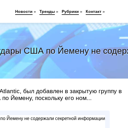
Новости
»
Тренды
»
Рубрики
»
Контакт
»
 удары США по Йемену не соде
tlantic, был добавлен в закрытую группу в
о Йемену, поскольку его ном...