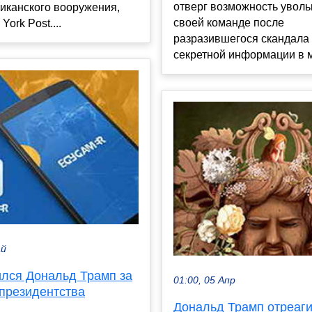
отверг возможность уволь
иканского вооружения,
своей команде после
ork Post....
разразившегося скандала 
секретной информации в м
ай
ился Дональд Трамп за
01:00, 05 Апр
 президентства
Дональд Трамп отреаг