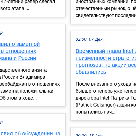
47-летний рэпер сделал
иностранных компаний, п
ого этапа ...
отечественный рынок, о ч
свидетельствуют последни
ар
02:00, 07 Дек
явил о заметной
 в отношениях
Временный глава Intel 
жана и России
неизменности стратеги
прогнозов, но акции вс
дарственного визита
обвалились
а России Владимира
Азербайджан в отношениях
После внезапного ухода н
 заметна положительная
бывшего теперь уже гене
Об этом в ходе...
директора Intel Патрика Г
(Patrick Gelsinger) акции 
попытались нач...
ар
аявил об обсуждении на
20:00, 16 Апр