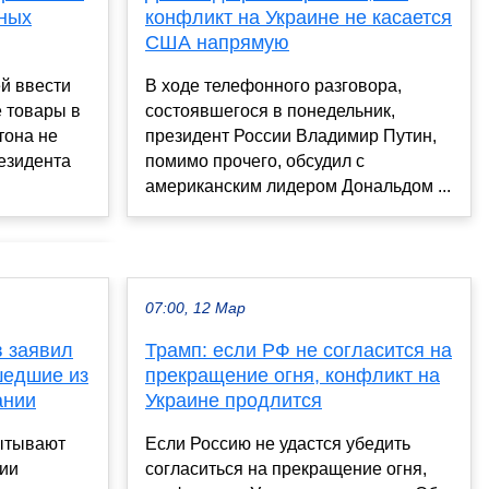
тных
конфликт на Украине не касается
США напрямую
й ввести
В ходе телефонного разговора,
 товары в
состоявшегося в понедельник,
тона не
президент России Владимир Путин,
езидента
помимо прочего, обсудил с
американским лидером Дональдом ...
07:00, 12 Мар
 заявил
Трамп: если РФ не согласится на
шедшие из
прекращение огня, конфликт на
ании
Украине продлится
ытывают
Если Россию не удастся убедить
нии
согласиться на прекращение огня,