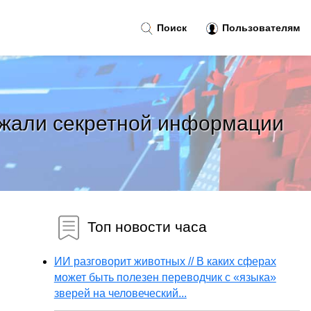
Поиск
Пользователям
ржали секретной информации
Топ новости часа
ИИ разговорит животных // В каких сферах
может быть полезен переводчик с «языка»
зверей на человеческий...