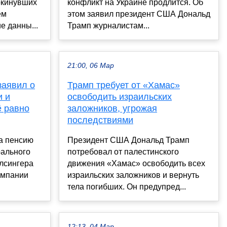
окинувших
конфликт на Украине продлится. Об
ём
этом заявил президент США Дональд
е данны...
Трамп журналистам...
21:00, 06 Мар
заявил о
Трамп требует от «Хамас»
и и
освободить израильских
ё равно
заложников, угрожая
последствиями
а пенсию
Президент США Дональд Трамп
рального
потребовал от палестинского
елсингера
движения «Хамас» освободить всех
компании
израильских заложников и вернуть
тела погибших. Он предупред...
12:13, 04 Мар