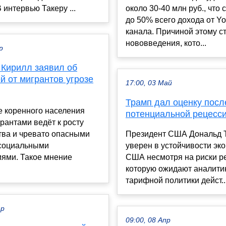
 интервью Такеру ...
около 30-40 млн руб., что 
до 50% всего дохода от Y
канала. Причиной этому с
нововведения, кото...
р
 Кирилл заявил об
й от мигрантов угрозе
17:00, 03 Май
Трамп дал оценку пос
 коренного населения
потенциальной рецесс
рантами ведёт к росту
тва и чревато опасными
Президент США Дональд 
-социальными
уверен в устойчивости эк
иями. Такое мнение
США несмотря на риски р
которую ожидают аналити
тарифной политики дейст..
ар
09:00, 08 Апр