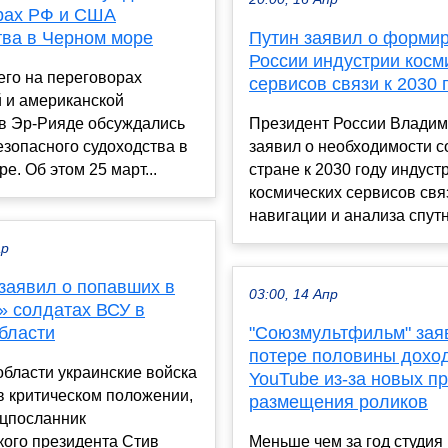
рах РФ и США
тва в Черном море
Путин заявил о форми
России индустрии косм
его на переговорах
сервисов связи к 2030 
 и американской
 в Эр-Рияде обсуждались
Президент России Владим
зопасного судоходства в
заявил о необходимости с
е. Об этом 25 март...
стране к 2030 году индуст
космических сервисов свя
навигации и анализа спутн
ар
заявил о попавших в
03:00, 14 Апр
» солдатах ВСУ в
бласти
"Союзмультфильм" зая
потере половины дохо
области украинские войска
YouTube из-за новых п
в критическом положении,
размещения роликов
ецпосланник
кого президента Стив
Меньше чем за год студия