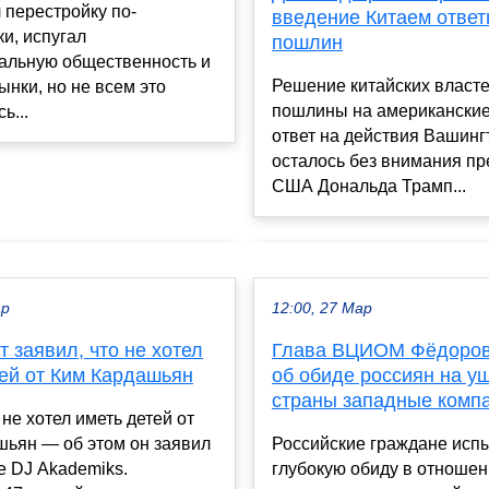
 перестройку по-
введение Китаем отве
и, испугал
пошлин
альную общественность и
Решение китайских власте
нки, но не всем это
пошлины на американские
ь...
ответ на действия Вашинг
осталось без внимания пр
США Дональда Трамп...
ар
12:00, 27 Мар
т заявил, что не хотел
Глава ВЦИОМ Фёдоров
тей от Ким Кардашьян
об обиде россиян на у
страны западные комп
 не хотел иметь детей от
шьян — об этом он заявил
Российские граждане исп
е DJ Akademiks.
глубокую обиду в отноше