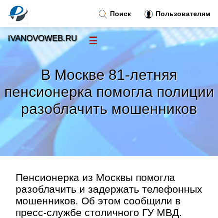
Поиск
Пользователям
IVANOVOWEB.RU
☰
Новости
»
В Москве 81-летняя
Тренды новостей
»
пенсионерка помогла полиции
разоблачить мошенников
Рубрики
»
Правила
»
Контакт
»
Пенсионерка из Москвы помогла
разоблачить и задержать телефонных
мошенников. Об этом сообщили в
пресс-службе столичного ГУ МВД.