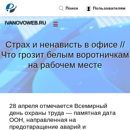
Поиск
Пользователям
IVANOVOWEB.RU
☰
Новости
»
Страх и ненависть в офисе //
Тренды новостей
»
Что грозит белым воротничкам
на рабочем месте
Рубрики
»
Правила
»
Контакт
»
28 апреля отмечается Всемирный
день охраны труда — памятная дата
ООН, направленная на
предотвращение аварий и