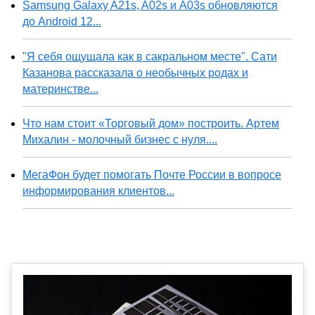
Samsung Galaxy A21s, A02s и A03s обновляются
до Android 12...
"Я себя ощущала как в сакральном месте". Сати
Казанова рассказала о необычных родах и
материнстве...
Что нам стоит «Торговый дом» построить. Артем
Михалин - молочный бизнес с нуля....
МегаФон будет помогать Почте России в вопросе
информирования клиентов...