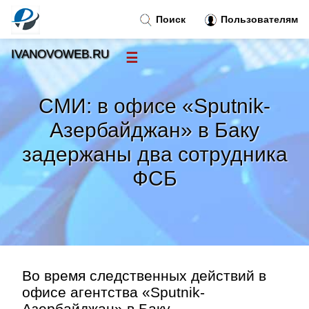
Поиск
Пользователям
IVANOVOWEB.RU
☰
Новости
»
СМИ: в офисе «Sputnik-
Тренды новостей
»
Азербайджан» в Баку
задержаны два сотрудника
Рубрики
»
ФСБ
Правила
»
Контакт
»
Во время следственных действий в
офисе агентства «Sputnik-
Азербайджан» в Баку