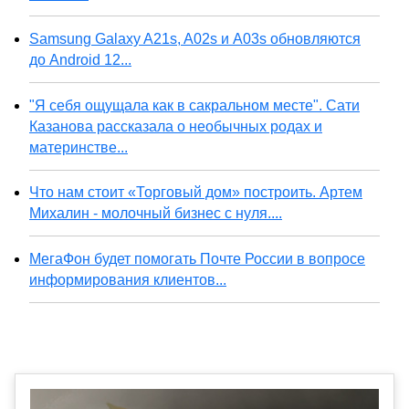
Samsung Galaxy A21s, A02s и A03s обновляются
до Android 12...
"Я себя ощущала как в сакральном месте". Сати
Казанова рассказала о необычных родах и
материнстве...
Что нам стоит «Торговый дом» построить. Артем
Михалин - молочный бизнес с нуля....
МегаФон будет помогать Почте России в вопросе
информирования клиентов...