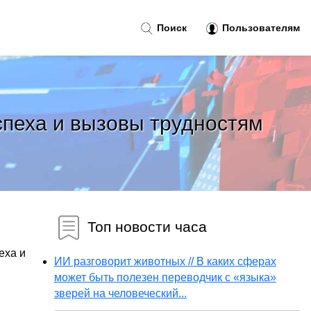
Поиск
Пользователям
пеха и вызовы трудностям
Топ новости часа
еха и
ИИ разговорит животных // В каких сферах
может быть полезен переводчик с «языка»
зверей на человеческий...