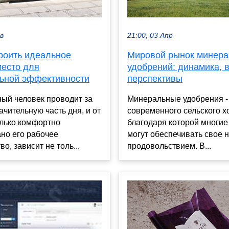
ев
21:00, 03 Апр
троить идеальное
Мировой рынок минер
место для
удобрений: динамика, 
ьной эффективности
перспективы
ый человек проводит за
Минеральные удобрения -
ачительную часть дня, и от
современного сельского х
олько комфортно
благодаря которой многие
но его рабочее
могут обеспечивать свое 
о, зависит не толь...
продовольствием. В...