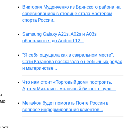
Виктория Мудриченко из Брянского района на
соревнованиях в столице стала мастером
спорта России...
Samsung Galaxy A21s, A02s и A03s
обновляются до Android 12...
"Я себя ощущала как в сакральном месте".
ь
Сати Казанова рассказала о необычных родах
и материнстве...
Что нам стоит «Торговый дом» построить.
Артем Михалин - молочный бизнес с нуля....
а
имо
МегаФон будет помогать Почте России в
вопросе информирования клиентов...
шает