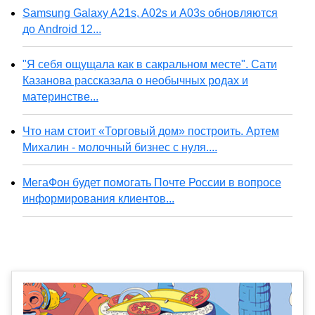
Samsung Galaxy A21s, A02s и A03s обновляются
до Android 12...
"Я себя ощущала как в сакральном месте". Сати
Казанова рассказала о необычных родах и
материнстве...
Что нам стоит «Торговый дом» построить. Артем
Михалин - молочный бизнес с нуля....
МегаФон будет помогать Почте России в вопросе
информирования клиентов...