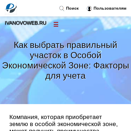
Поиск
Пользователям
IVANOVOWEB.RU
☰
Новости
»
Как выбрать правильный
Тренды новостей
»
участок в Особой
Экономической Зоне: Факторы
Рубрики
»
для учета
Правила
»
Контакт
»
Компания, которая приобретает
землю в особой экономической зоне,
может получить преимущества.