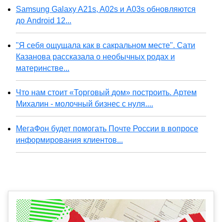
Samsung Galaxy A21s, A02s и A03s обновляются
до Android 12...
"Я себя ощущала как в сакральном месте". Сати
Казанова рассказала о необычных родах и
материнстве...
Что нам стоит «Торговый дом» построить. Артем
Михалин - молочный бизнес с нуля....
МегаФон будет помогать Почте России в вопросе
информирования клиентов...