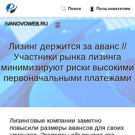
Поиск
Пользователям
IVANOVOWEB.RU
☰
Новости
»
Лизинг держится за аванс //
Тренды новостей
»
Участники рынка лизинга
минимизируют риски высокими
Рубрики
»
первоначальными платежами
Правила
»
Контакт
»
Лизинговые компании заметно
повысили размеры авансов для своих
клиентов. Эксперты объясняют это