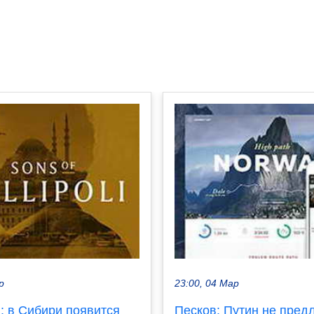
р
23:00, 04 Мар
: в Сибири появится
Песков: Путин не пред