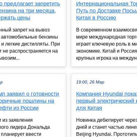
о предлагает запретить
Интернациональная То
ензина на три месяца,
Путь по Доставке Посы
ержать цены
Китая в Россию
нный запрет на вывоз
В современном взаимосв
 автомобильные бензины
мире международная торг
 и легкие дистилляты. При
играет ключевую роль в м
т не распространяется на
экономике. Китай и Россия
ывозим...
крупных игрока на междуна
ар
19:00, 26 Мар
п заявил о готовности
Компания Hyundai пока
торичные пошлины на
первый электрический 
ефти из России
для Китая
т из заявления
Новинка дебютирует через
кого лидера Дональда
дней и станет частью лин
 планирует ввести
Beijing Hyundai. Прототип