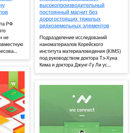
высокопроизводительный
чу
постоянный магнит без
лов
дорогостоящих тяжелых
нта РФ
редкоземельных элементов
что
Подразделение исследований
н не
наноматериалов Корейского
совместную
института материаловедения (KIMS)
есова...
под руководством доктора Тэ-Хуна
Кима и доктора Джунг-Гу Ли ус...