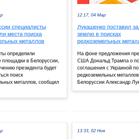
ар
12:17, 04 Мар
ссии специалисты
Лукашенко поставил за
ли места поиска
землю в поисках
ельных металлов
редкоземельных метал
ты определили
На фоне предложения пр
 площадки в Белоруссии,
США Дональд Трампа о п
учению президента будет
соглашения с Украиной п
ься поиск
редкоземельных металлов
льных металлов, сообщил
Белоруссии Александр Лук.
ар
13:33, 02 Ноя