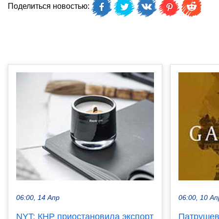
Поделиться новостью:
06:00, 14 Апр
06:00, 10 Ап
NYT: КНР приостановила экспорт
Патрушев