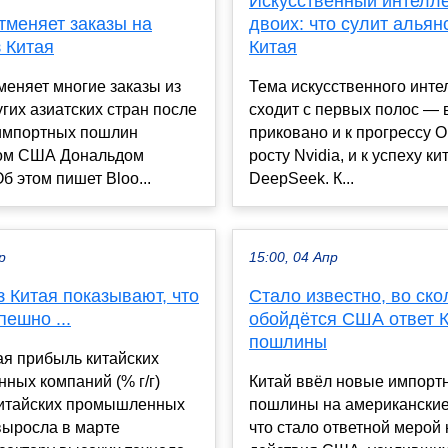
Искусственный интелле
тменяет заказы на
двоих: что сулит альян
 Китая
Китая
еняет многие заказы из
Тема искусственного инте
угих азиатских стран после
сходит с первых полос —
импортных пошлин
приковано и к прогрессу O
ом США Дональдом
росту Nvidia, и к успеху к
б этом пишет Bloo...
DeepSeek. К...
р
15:00, 04 Апр
 Китая показывают, что
Стало известно, во ско
пешно ...
обойдётся США ответ К
пошлины
ая прибыль китайских
ных компаний (% г/г)
Китай ввёл новые импорт
итайских промышленных
пошлины на американские
выросла в марте
что стало ответной мерой 