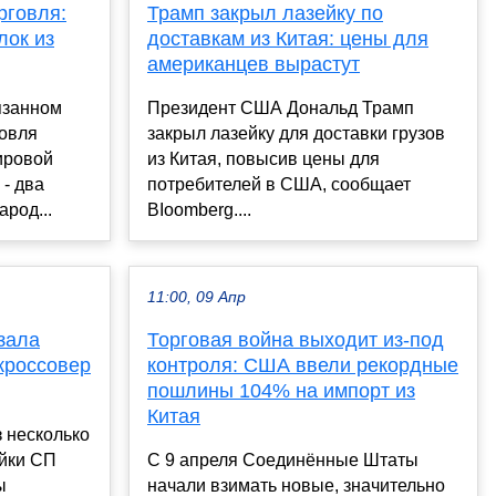
рговля:
Трамп закрыл лазейку по
лок из
доставкам из Китая: цены для
американцев вырастут
язанном
Президент США Дональд Трамп
овля
закрыл лазейку для доставки грузов
ировой
из Китая, повысив цены для
 - два
потребителей в США, сообщает
род...
BIoomberg....
11:00, 09 Апр
зала
Торговая война выходит из-под
кроссовер
контроля: США ввели рекордные
пошлины 104% на импорт из
Китая
 несколько
ейки СП
С 9 апреля Соединённые Штаты
ы
начали взимать новые, значительно