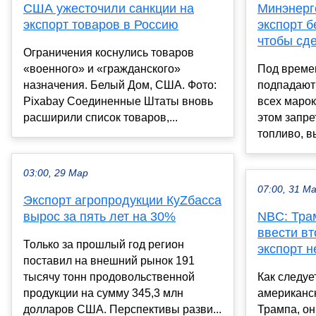
США ужесточили санкции на
Минэнерг
экспорт товаров в Россию
экспорт б
чтобы сд
Ограничения коснулись товаров
«военного» и «гражданского»
Под време
назначения. Белый Дом, США. Фото:
подпадают
Pixabay Соединенные Штаты вновь
всех марок
расширили список товаров,...
этом запре
топливо, в
03:00, 29 Мар
07:00, 31 М
Экспорт агропродукции КуZбасса
вырос за пять лет на 30%
NBC: Трам
ввести в
Только за прошлый год регион
экспорт н
поставил на внешний рынок 191
тысячу тонн продовольственной
Как следуе
продукции на сумму 345,3 млн
американс
долларов США. Перспективы разви...
Трампа, он