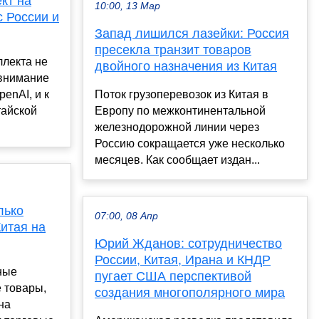
кт на
10:00, 13 Мар
с России и
Запад лишился лазейки: Россия
пресекла транзит товаров
ллекта не
двойного назначения из Китая
 внимание
penAI, и к
Поток грузоперевозок из Китая в
итайской
Европу по межконтинентальной
железнодорожной линии через
Россию сокращается уже несколько
месяцев. Как сообщает издан...
лько
07:00, 08 Апр
итая на
Юрий Жданов: сотрудничество
России, Китая, Ирана и КНДР
ные
пугает США перспективой
 товары,
создания многополярного мира
на