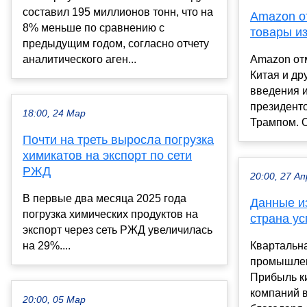
составил 195 миллионов тонн, что на
Amazon о
8% меньше по сравнению с
товары из
предыдущим годом, согласно отчету
аналитического аген...
Amazon отм
Китая и др
введения 
президент
18:00, 24 Мар
Трампом. О
Почти на треть выросла погрузка
химикатов на экспорт по сети
РЖД
20:00, 27 Ап
В первые два месяца 2025 года
Данные из
погрузка химических продуктов на
страна ус
экспорт через сеть РЖД увеличилась
на 29%....
Квартальн
промышлен
Прибыль к
компаний 
20:00, 05 Мар