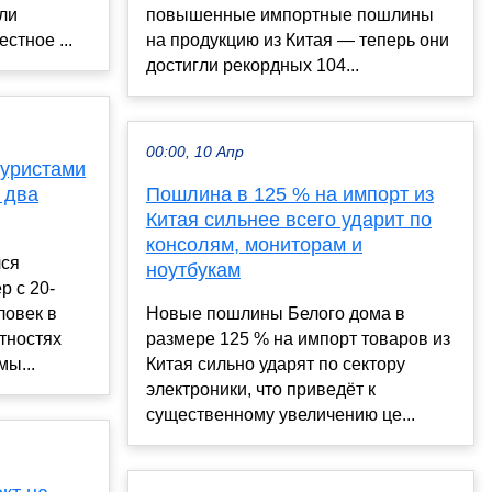
ли
повышенные импортные пошлины
тное ...
на продукцию из Китая — теперь они
достигли рекордных 104...
00:00, 10 Апр
туристами
 два
Пошлина в 125 % на импорт из
Китая сильнее всего ударит по
консолям, мониторам и
лся
ноутбукам
р с 20-
ловек в
Новые пошлины Белого дома в
стностях
размере 125 % на импорт товаров из
мы...
Китая сильно ударят по сектору
электроники, что приведёт к
существенному увеличению це...