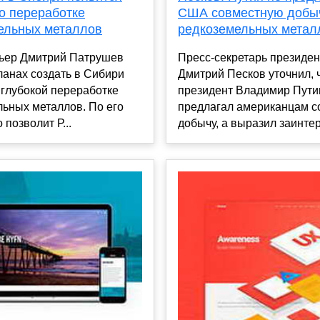
о переработке
США совместную добы
ельных металлов
редкоземельных метал
ьер Дмитрий Патрушев
Пресс-секретарь президе
ланах создать в Сибири
Дмитрий Песков уточнил, 
 глубокой переработке
президент Владимир Пути
ьных металлов. По его
предлагал американцам 
 позволит Р...
добычу, а выразил заинтер