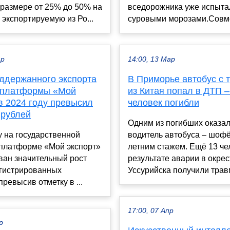
размере от 25% до 50% на
вседорожника уже испыта
 экспортируемую из Ро...
суровыми морозами.Совмес
ар
14:00, 13 Мар
ддержанного экспорта
В Приморье автобус с 
 платформы «Мой
из Китая попал в ДТП –
в 2024 году превысил
человек погибли
 рублей
Одним из погибших оказа
у на государственной
водитель автобуса – шофё
платформе «Мой экспорт»
летним стажем. Ещё 13 че
ван значительный рост
результате аварии в окре
егистрированных
Уссурийска получили трав
превысив отметку в ...
17:00, 07 Апр
р