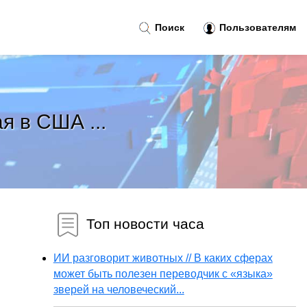
Поиск
Пользователям
я в США ...
Топ новости часа
ИИ разговорит животных // В каких сферах
может быть полезен переводчик с «языка»
зверей на человеческий...