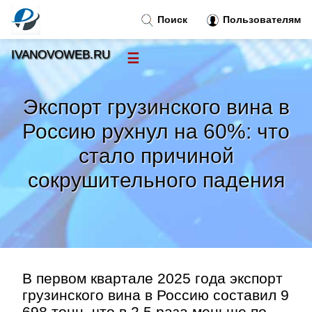
Поиск
Пользователям
IVANOVOWEB.RU
☰
Новости
»
Экспорт грузинского вина в
Тренды новостей
»
Россию рухнул на 60%: что
стало причиной
Рубрики
»
сокрушительного падения
Правила
»
Контакт
»
В первом квартале 2025 года экспорт
грузинского вина в Россию составил 9
698 тонн, что в 2,5 раза меньше по