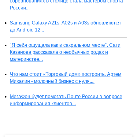
соревнованиях в столице стала мастером спорта
России...
Samsung Galaxy A21s, A02s и A03s обновляются
до Android 12...
"Я себя ощущала как в сакральном месте". Сати
Казанова рассказала о необычных родах и
материнстве...
Что нам стоит «Торговый дом» построить. Артем
Михалин - молочный бизнес с нуля....
МегаФон будет помогать Почте России в вопросе
информирования клиентов...