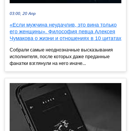
03:00, 20 Апр
«Если мужчина неудачлив, это вина только
его женщины». Философия певца Алексея
Чумакова о жизни и отношениях в 10 цитатах
Собрали самые неоднозначные высказывания
исполнителя, после которых даже преданные
фанатки взглянули на него иначе...