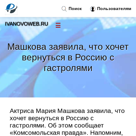
Поиск
Пользователям
IVANOVOWEB.RU
☰
Новости
»
Машкова заявила, что хочет
Тренды новостей
»
вернуться в Россию с
гастролями
Рубрики
»
Правила
»
Контакт
»
Актриса Мария Машкова заявила, что
хочет вернуться в Россию с
гастролями. Об этом сообщает
«Комсомольская правда». Напомним,