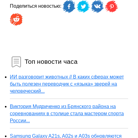
Поделиться новостью:
Топ новости часа
ИИ разговорит животных // В каких сферах может
быть полезен переводчик с «языка» зверей на
человеческий...
Виктория Мудриченко из Брянского района на
соревнованиях в столице стала мастером спорта
России...
Samsung Galaxy A21s, A02s и A03s обновляются