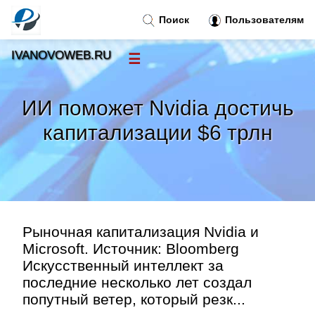
Поиск
Пользователям
IVANOVOWEB.RU
☰
Новости
»
ИИ поможет Nvidia достичь
Тренды новостей
»
капитализации $6 трлн
Рубрики
»
Правила
»
Рыночная капитализация Nvidia и
Контакт
»
Microsoft. Источник: Bloomberg
Искусственный интеллект за
последние несколько лет создал
попутный ветер, который резк...