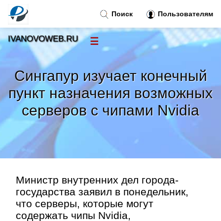
Поиск
Пользователям
IVANOVOWEB.RU
☰
Новости
»
Сингапур изучает конечный
Тренды новостей
»
пункт назначения возможных
серверов с чипами Nvidia
Рубрики
»
Правила
»
Контакт
»
Министр внутренних дел города-
государства заявил в понедельник,
что серверы, которые могут
содержать чипы Nvidia,