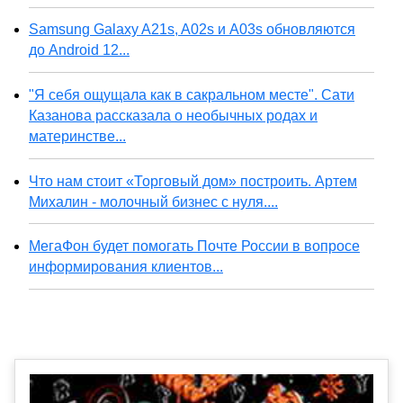
Samsung Galaxy A21s, A02s и A03s обновляются
до Android 12...
"Я себя ощущала как в сакральном месте". Сати
Казанова рассказала о необычных родах и
материнстве...
Что нам стоит «Торговый дом» построить. Артем
Михалин - молочный бизнес с нуля....
МегаФон будет помогать Почте России в вопросе
информирования клиентов...