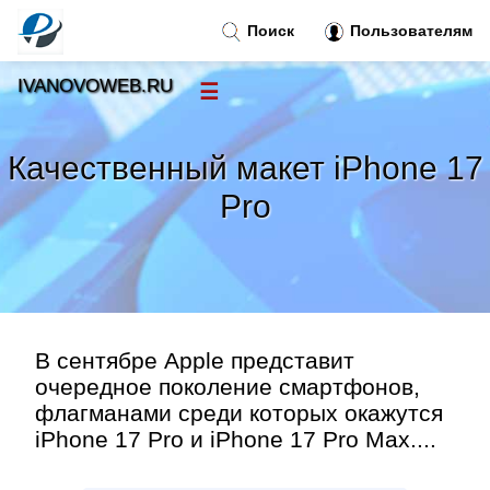
Поиск
Пользователям
IVANOVOWEB.RU
☰
Новости
»
Качественный макет iPhone 17
Тренды новостей
»
Pro
Рубрики
»
Правила
»
В сентябре Apple представит
Контакт
»
очередное поколение смартфонов,
флагманами среди которых окажутся
iPhone 17 Pro и iPhone 17 Pro Max....