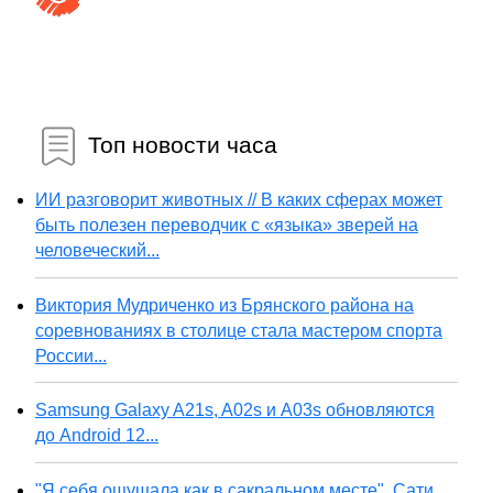
Топ новости часа
ИИ разговорит животных // В каких сферах может
быть полезен переводчик с «языка» зверей на
человеческий...
Виктория Мудриченко из Брянского района на
соревнованиях в столице стала мастером спорта
России...
Samsung Galaxy A21s, A02s и A03s обновляются
до Android 12...
"Я себя ощущала как в сакральном месте". Сати