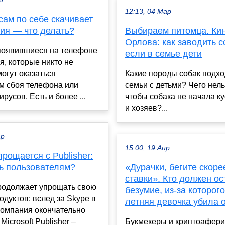
12:13, 04 Мар
сам по себе скачивает
ия — что делать?
Выбираем питомца. Ки
Орлова: как заводить с
появившиеся на телефоне
если в семье дети
, которые никто не
могут оказаться
Какие породы собак подхо
м сбоя телефона или
семьи с детьми? Чего нель
русов. Есть и более ...
чтобы собака не начала ку
и хозяев?...
ар
15:00, 19 Апр
 прощается с Publisher:
ть пользователям?
«Дурачки, бегите скоре
ставки». Кто должен ос
продолжает упрощать свою
безумие, из-за которого
одуктов: вслед за Skype в
летняя девочка убила 
компания окончательно
Microsoft Publisher –
Букмекеры и криптоафер