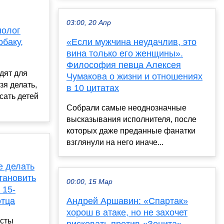
03:00, 20 Апр
нолог
обаку,
«Если мужчина неудачлив, это
вина только его женщины».
Философия певца Алексея
дят для
Чумакова о жизни и отношениях
зя делать,
в 10 цитатах
сать детей
Собрали самые неоднозначные
высказывания исполнителя, после
которых даже преданные фанатки
взглянули на него иначе...
е делать
тановить
00:00, 15 Мар
 15-
отца
Андрей Аршавин: «Спартак»
хорош в атаке, но не захочет
исты
рисковать против «Зенита».