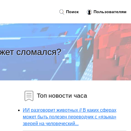
Поиск
Пользователям
джет сломался?
Топ новости часа
ИИ разговорит животных // В каких сферах
может быть полезен переводчик с «языка»
зверей на человеческий...