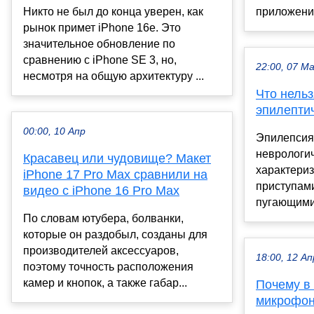
Никто не был до конца уверен, как
приложение
рынок примет iPhone 16e. Это
значительное обновление по
сравнению с iPhone SE 3, но,
22:00, 07 М
несмотря на общую архитектуру ...
Что нельз
эпилепти
00:00, 10 Апр
Эпилепсия
неврологи
Красавец или чудовище? Макет
характери
iPhone 17 Pro Max сравнили на
приступами
видео с iPhone 16 Pro Max
пугающими 
По словам ютубера, болванки,
которые он раздобыл, созданы для
производителей аксессуаров,
18:00, 12 Ап
поэтому точность расположения
камер и кнопок, а также габар...
Почему в
микрофон