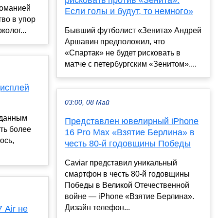
романией
Если голы и будут, то немного»
тво в упор
колог...
Бывший футболист «Зенита» Андрей
Аршавин предположил, что
«Спартак» не будет рисковать в
матче с петербургским «Зенитом»....
дисплей
03:00, 08 Май
о данным
Представлен ювелирный iPhone
ть более
16 Pro Max «Взятие Берлина» в
ось,
честь 80-й годовщины Победы
Caviar представил уникальный
смартфон в честь 80-й годовщины
Победы в Великой Отечественной
войне — iPhone «Взятие Берлина».
Дизайн телефон...
 Air не