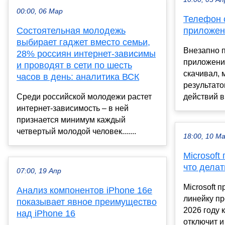
00:00, 06 Мар
Телефон 
Состоятельная молодежь
приложен
выбирает гаджет вместо семьи,
Внезапно 
28% россиян интернет-зависимы
приложения
и проводят в сети по шесть
скачивал, 
часов в день: аналитика ВСК
результато
Среди российской молодежи растет
действий ви
интернет-зависимость – в ней
признается минимум каждый
четвертый молодой человек.......
18:00, 10 М
Microsoft
что дела
07:00, 19 Апр
Microsoft 
Анализ компонентов iPhone 16e
линейку пр
показывает явное преимущество
2026 году 
над iPhone 16
отключит и 