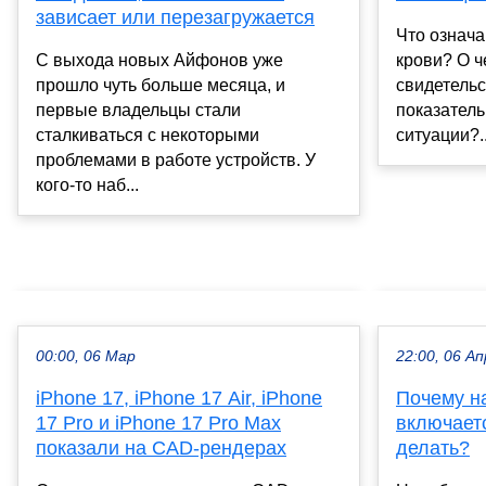
зависает или перезагружается
Что означ
С выхода новых Айфонов уже
крови? О 
прошло чуть больше месяца, и
свидетель
первые владельцы стали
показатель
сталкиваться с некоторыми
ситуации?..
проблемами в работе устройств. У
кого-то наб...
00:00, 06 Мар
22:00, 06 Ап
iPhone 17, iPhone 17 Air, iPhone
Почему н
17 Pro и iPhone 17 Pro Max
включает
показали на CAD-рендерах
делать?