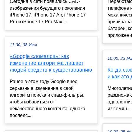
Сегодня в сети появились CAD-
Неработаю
изображения будущего поколения
телефоне н
iPhone 17, iPhone 17 Air, iPhone 17
механичес
Pro и iPhone 17 Pro Max....
причина за
батареи, 
приложения
13:00, 08 Июл
«Google сломался»: как
10:00, 23 М
изменение алгоритма лишает
людей средств к существованию
Когда са
и как это
Ранее в этом году Google внес
серьезные изменения в свой
Многолетн
алгоритм поиска и спам-фильтры,
размножают
чтобы избавиться от
однолетни
некачественного контента, однако
из семян....
последс...
10:00, 05 Ап