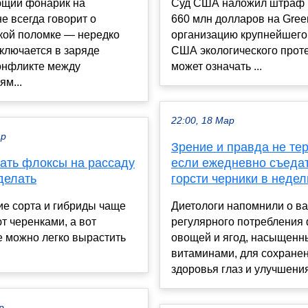
щий фонарик на
Суд США наложил штраф 
е всегда говорит о
660 млн долларов на Gree
кой поломке — нередко
организацию крупнейшего
ключается в заряде
США экологического проте
конфликте между
может означать ...
м...
22:00, 18 Мар
ар
Зрение и правда не тер
жать флоксы на рассаду
если ежедневно съедат
 делать
горсти черники в неде
ие сорта и гибриды чаще
Диетологи напомнили о в
 черенками, а вот
регулярного потребления 
е можно легко вырастить
овощей и ягод, насыщенн
витаминами, для сохране
здоровья глаз и улучшения
р