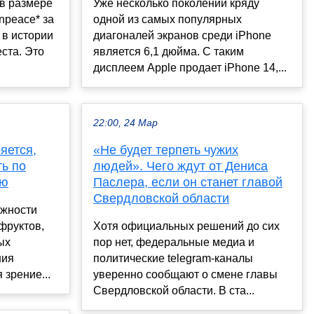
в размере
Уже несколько поколений кряду
npeace* за
одной из самых популярных
 в истории
диагоналей экранов среди iPhone
ста. Это
является 6,1 дюйма. С таким
дисплеем Apple продает iPhone 14,...
22:00, 24 Мар
яется,
«Не будет терпеть чужих
ь по
людей». Чего ждут от Дениса
лю
Паслера, если он станет главой
Свердловской области
ажности
фруктов,
Хотя официальных решений до сих
ых
пор нет, федеральные медиа и
ния
политические telegram-каналы
 зрение...
уверенно сообщают о смене главы
Свердловской области. В ста...