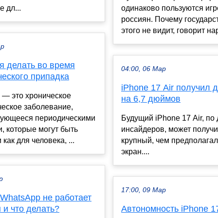
 дл...
одинаково пользуются иг
россиян. Почему государс
этого не видит, говорит нар
ар
я делать во время
04:00, 06 Мар
ческого припадка
iPhone 17 Air получил 
 — это хроническое
на 6,7 дюймов
ческое заболевание,
зующееся периодическими
Будущий iPhone 17 Air, п
, которые могут быть
инсайдеров, может получи
как для человека, ...
крупный, чем предполагал
экран....
р
17:00, 09 Мар
 WhatsApp не работает
 и что делать?
Автономность iPhone 17