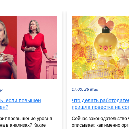
ар
17:00, 26 Мар
ть, если повышен
Что делать работодате
ен?
пришла повестка на со
орит превышение уровня
Сейчас законодательство 
на в анализах? Какие
описывает, как именно ор