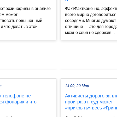
ФактФактКонечно, эффект
ают эозинофилы в анализе
всего мирно договориться
чем может
соседями. Многие думают, 
ствовать повышенный
о тишине — это для города
 и что делать в этой
можно себя не сдержив...
.
р
14:00, 20 Мар
а телефоне не
Активисты дорого запла
ся фонарик и что
проиграют: суд может
«прикрыть» весь «Грин