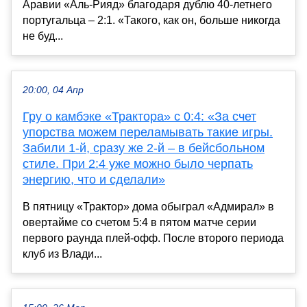
Аравии «Аль-Рияд» благодаря дублю 40-летнего
португальца – 2:1. «Такого, как он, больше никогда
не буд...
20:00, 04 Апр
Гру о камбэке «Трактора» с 0:4: «За счет
упорства можем переламывать такие игры.
Забили 1-й, сразу же 2-й – в бейсбольном
стиле. При 2:4 уже можно было черпать
энергию, что и сделали»
В пятницу «Трактор» дома обыграл «Адмирал» в
овертайме со счетом 5:4 в пятом матче серии
первого раунда плей‑офф. После второго периода
клуб из Влади...