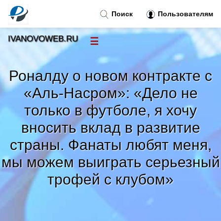
Поиск
Пользователям
IVANOVOWEB.RU
☰
Новости
»
Роналду о новом контракте с
Тренды новостей
»
«Аль-Насром»: «Дело не
только в футболе, я хочу
Рубрики
»
вносить вклад в развитие
страны. Фанаты любят меня,
Правила
»
мы можем выиграть серьезный
Контакт
»
трофей с клубом»