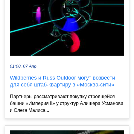
01:00, 07 Апр
Wildberries и Russ Outdoor могут возвести
для себя штаб-квартиру в «Москва-сити»
Партнеры рассматривают покупку строящейся
башни «Империя II» у структур Алишера Усманова
и Олега Малиса...