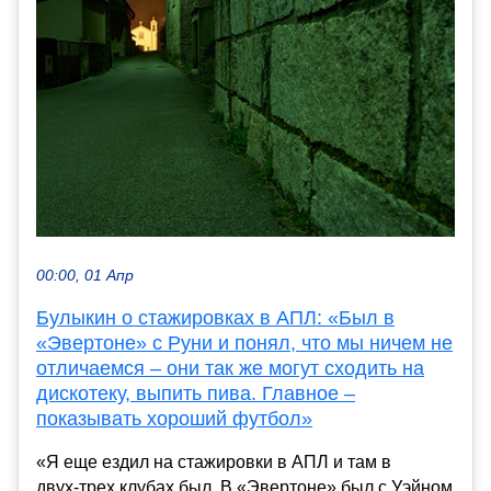
00:00, 01 Апр
Булыкин о стажировках в АПЛ: «Был в
«Эвертоне» с Руни и понял, что мы ничем не
отличаемся – они так же могут сходить на
дискотеку, выпить пива. Главное –
показывать хороший футбол»
«Я еще ездил на стажировки в АПЛ и там в
двух‑трех клубах был. В «Эвертоне» был с Уэйном