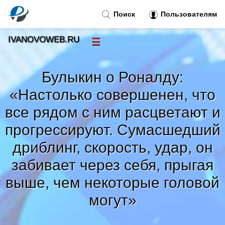
Поиск
Пользователям
IVANOVOWEB.RU
☰
Новости
»
Булыкин о Роналду:
Тренды новостей
»
«Настолько совершенен, что
все рядом с ним расцветают и
Рубрики
»
прогрессируют. Сумасшедший
дриблинг, скорость, удар, он
Правила
»
забивает через себя, прыгая
Контакт
»
выше, чем некоторые головой
могут»