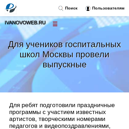
Поиск
Пользователям
IVANOVOWEB.RU
☰
Новости
»
Для учеников госпитальных
Тренды новостей
»
школ Москвы провели
выпускные
Рубрики
»
Правила
»
Контакт
»
Для ребят подготовили праздничные
программы с участием известных
артистов, творческими номерами
педагогов и видеопоздравлениями,