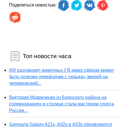
Поделиться новостью:
Топ новости часа
ИИ разговорит животных // В каких сферах может
быть полезен переводчик с «языка» зверей на
человеческий...
Виктория Мудриченко из Брянского района на
соревнованиях в столице стала мастером спорта
России...
Samsung Galaxy A21s, A02s и A03s обновляются