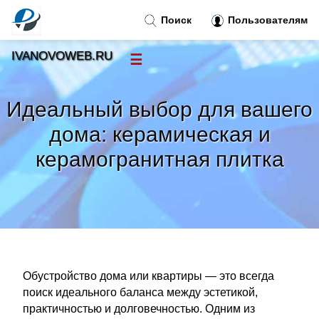
Поиск
Пользователям
IVANOVOWEB.RU
☰
Новости
»
Идеальный выбор для вашего
Тренды новостей
»
дома: керамическая и
керамогранитная плитка
Рубрики
»
Правила
»
Контакт
»
Обустройство дома или квартиры — это всегда
поиск идеального баланса между эстетикой,
практичностью и долговечностью. Одним из