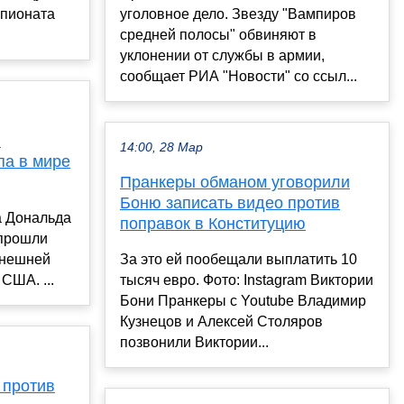
мпионата
уголовное дело. Звезду "Вампиров
средней полосы" обвиняют в
уклонении от службы в армии,
сообщает РИА "Новости" со ссыл...
ы
14:00, 28 Мар
па в мире
Пранкеры обманом уговорили
Боню записать видео против
а Дональда
поправок в Конституцию
 прошли
ынешней
За это ей пообещали выплатить 10
США. ...
тысяч евро. Фото: Instagram Виктории
Бони Пранкеры с Youtube Владимир
Кузнецов и Алексей Столяров
позвонили Виктории...
 против