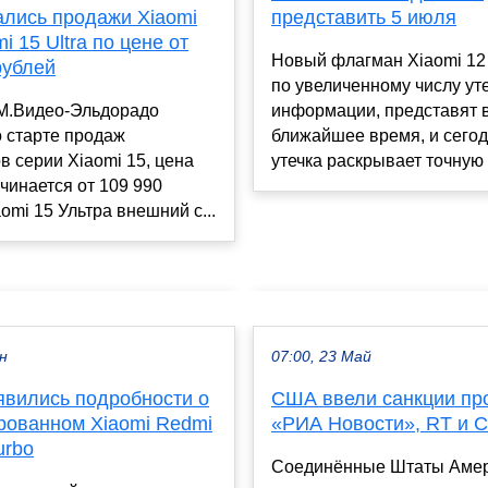
ались продажи Xiaomi
представить 5 июля
i 15 Ultra по цене от
Новый флагман Xiaomi 12 U
рублей
по увеличенному числу ут
М.Видео-Эльдорадо
информации, представят 
 старте продаж
ближайшее время, и сего
 серии Xiaomi 15, цена
утечка раскрывает точную д
чинается от 109 990
aomi 15 Ультра внешний с...
ен
07:00, 23 Май
явились подробности о
США ввели санкции пр
рованном Xiaomi Redmi
«РИА Новости», RT и 
urbo
Соединённые Штаты Амер