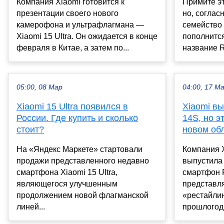
Компания Xiaomi готовится к
Примите эт
презентации своего нового
но, соглас
камерофона и ультрафлагмана —
семейство 
Xiaomi 15 Ultra. Он ожидается в конце
пополнитс
февраля в Китае, а затем по...
название R
05:00, 08 Мар
04:00, 17 М
Xiaomi 15 Ultra появился в
Xiaomi в
России. Где купить и сколько
14S, но э
стоит?
новом об
На «Яндекс Маркете» стартовали
Компания X
продажи представленного недавно
выпустила
смартфона Xiaomi 15 Ultra,
смартфон 
являющегося улучшенным
представл
продолжением новой флагманской
«рестайли
линей...
прошлогодн