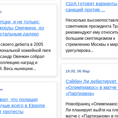
США готовят варианты
санкций против ...
р
Несколько высокопостав
тцки, и не только:
советников президента Т
екорды Овечкина, до
рекомендуют ему относить
остальным далеко
большим скептицизмом к
своего дебюта в 2005
стремлению Москвы к ми
иональной хоккейной лиге
урегулирова...
ксандр Овечкин собрал
коллекцию наград и
. Весь нынешни...
16:00, 06 Мар
Сэйбен Ли дебютирует 
«Олимпиакос» в матче
юн
«Партизана»
вил, что полиция
Новобранец «Олимпиакос
учше всего в Европе
Ли планирует выйти на пл
т протесты
матче с «Партизаном» в п