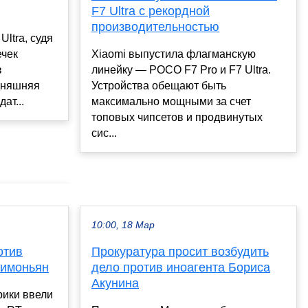
F7 Ultra с рекордной
производительностью
ltra, судя
ечек
Xiaomi выпустила флагманскую
в
линейку — POCO F7 Pro и F7 Ultra.
дняшняя
Устройства обещают быть
ат...
максимально мощными за счет
топовых чипсетов и продвинутых
сис...
10:00, 18 Мар
отив
Прокуратура просит возбудить
Симоньян
дело против иноагента Бориса
Акунина
ики ввели