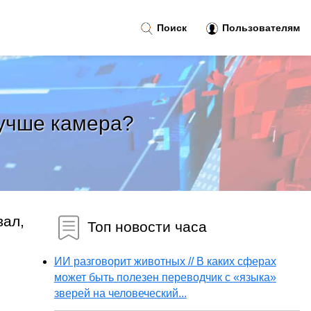
Поиск
Пользователям
 лучше камера?
вал,
Топ новости часа
ИИ разговорит животных // В каких сферах
может быть полезен переводчик с «языка»
зверей на человеческий...