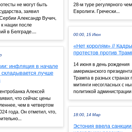
отесты не могут быть
28-м туре регулярного че
сударства, заявил
Евролиги. Гречески...
 Сербии Александр Вучич,
 к нации после
ий в Белграде....
00:00, 15 Июн
«Нет королям» // Кадр
протестов против Трам
р
14 июня в день рождения
сии: инфляция в начале
американского президент
а складывается лучше
Трампа в разных странах
в
митинги несогласных с н
ентробанка Алексей
политикой администрации 
аявил, что сейчас цены
леннее, чем в четвертом
024 года. Он отметил, что,
18:00, 14 Мар
ительно...
Эстония ввела санкции