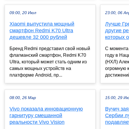
09:00, 20 Июл
23:00, 06 Ап
Xiaomi выпустила мощный
Лучше Гре
смартфон Redmi K70 Ultra
другие р
дешевле 32 000 рублей
которых 
Бренд Redmi представил свой новый
С момента 
флагманский смартфон, Redmi K70
году в Нац
Ultra, который может стать одним из
(НХЛ) Але
самых мощных устройств на
огромную 
платформе Android, пр...
достижений
08:00, 26 Мар
15:00, 29 И
Vivo показала инновационную
Вучич зая
гарнитуру смешанной
Сербии л
реальности Vivo Vision
подавляе