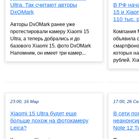
Ultra. Так считают авторы
В РФ нач
DxOMark
15 и Xiaom
110 тыс. 
Авторы DxOMark ранее уже
протестировали камеру Xiaomi 15
Компания 
Ultra, а теперь добрались и до
объявила о
базового Xiaomi 15. фото DxOMark
смартфонов
Напомним, он имеет три камер...
которых на
рублей. Xi
23:00, 16 Мар
17:00, 26 С
Xiaomi 15 Ultra будет еще
В сети по
больше похож на фотокамеру
неанонси
Leica?
Note 12 T