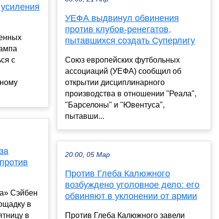
 усиления
УЕФА выдвинул обвинения
против клубов-ренегатов,
ленных
пытавшихся создать Суперлигу
рампа
ся с
Союз европейских футбольных
ассоциаций (УЕФА) сообщил об
рному
открытии дисциплинарного
производства в отношении "Реала",
"Барселоны" и "Ювентуса",
пытавши...
за
20:00, 05 Мар
 против
Против Глеба Калюжного
возбуждено уголовное дело: его
а» Сэйбен
обвиняют в уклонении от армии
ощадку в
ятницу в
Против Глеба Калюжного завели