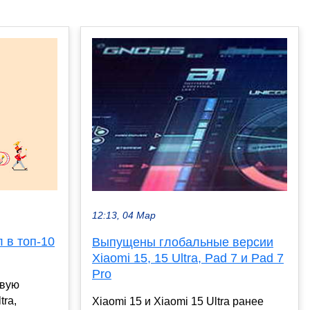
12:13, 04 Мар
л в топ-10
Выпущены глобальные версии
Xiaomi 15, 15 Ultra, Pad 7 и Pad 7
Pro
овую
tra,
Xiaomi 15 и Xiaomi 15 Ultra ранее