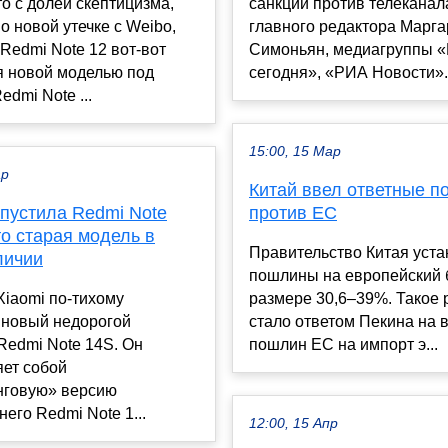
о с долей скептицизма,
санкции против телеканал
но новой утечке с Weibo,
главного редактора Марг
Redmi Note 12 вот-вот
Симоньян, медиагруппы «
я новой моделью под
сегодня», «РИА Новости».
edmi Note ...
15:00, 15 Мар
ар
Китай ввел ответные 
ыпустила Redmi Note
против ЕС
то старая модель в
Правительство Китая уст
личии
пошлины на европейский 
iaomi по-тихому
размере 30,6–39%. Такое
 новый недорогой
стало ответом Пекина на 
Redmi Note 14S. Он
пошлин ЕС на импорт э...
яет собой
нговую» версию
его Redmi Note 1...
12:00, 15 Апр