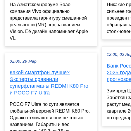
На Азиатском форуме Боао
Никакие пр
компания Vivo официально
сильнее го
представила гарнитуру смешанной
президент
реальности (MR) под названием
обращаясь
Vision. Её дизайн напоминает Apple
столкновен
Vi...
12:00, 02 Ап
02:00, 29 Мар
Банк Рос
Какой смартфон лучше?
2025 год
Эксперты сравнили
прогнозо
суперфлагманы REDMI K80 Pro
Зампред Ц
и POCO F7 Ultra
Заботкин з
POCO F7 Ultra по сути является
растут мед
глобальной версией REDMI K80 Pro.
квартале 2
Однако отличаются они не только
по предвар
названием. Габариты и вес