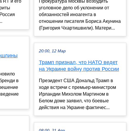
а RT и его
Прокуратура Москвы возбудить
ариты
уголовное дело об уклонении от
Россия
обязанностей иноагента в
..
отношении писателя Бориса Акунина
(Григория Чхартишвили). Матери...
20:00, 12 Мар
пошлины
Трамп признал, что НАТО ведет
на Украине войну против России
ановило
бренди в
Президент США Дональд Трамп в
 решение
ходе встречи с премьер-министром
введение
Ирландии Михолом Мартином в
Белом доме заявил, что боевые
действия на Украине фактичес...
08:00, 21 Апр