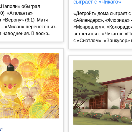
сыграет с «Чикаго»
 «Наполи» обыграл
:0), «Аталанта»
«Детройт» дома сыграет с
 «Верону» (6:1). Матч
«Айлендерс», «Флорида» 
 – «Милан» перенесен из-
«Монреалем», «Колорадо»
и наводнения. В воскр...
встретится с «Чикаго», «П
с «Сиэтлом», «Ванкувер» п
ар