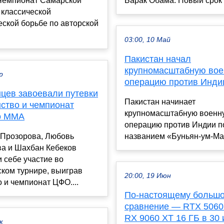
Чемпионат Самарской
Барак Обама. Новый срок .
 классической
ской борьбе по авторской
03:00, 10 Май
Пакистан начал
крупномасштабную во
р
операцию против Инди
нцев завоевали путевки
Пакистан начинает
нство и чемпионат
крупномасштабную военн
о ММА
операцию против Индии п
 Прозорова, Любовь
названием «Буньян-ум-Мар
а и Шахбан Кебеков
 себе участие во
ком турнире, выиграв
20:00, 19 Июн
 и чемпионат ЦФО....
По-настоящему больш
сравнение — RTX 5060
RX 9060 XT 16 ГБ в 30 
к