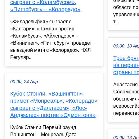
открытый 
сыграет с «Коламбусом»,
области по
«Питтсбург» – «Колорадо»
управленче
«Филадельфия» сыграет с
т...
«Калгари», «Тампа» против
«Коламбуса», «Айлендерс» –
«Виннипег», «Питтсбург» проведет
00:00, 10 Ап
выездной матч с «Колорадо». НХЛ
Регуляр...
Трое бря
на перве
страны п
00:00, 24 Апр
Анастасия
Соломонов
Кубок Стэнли. «Вашингтон»
обеспечили
примет «Монреаль», «Колорадо»
всероссийс
сыграет с «Далласом», «Лос-
первенство
Анджелес» против «Эдмонтона»
Кубок Стэнли Первый раунд
Вашингтон – Монреаль Дата
00:00, 13 Де