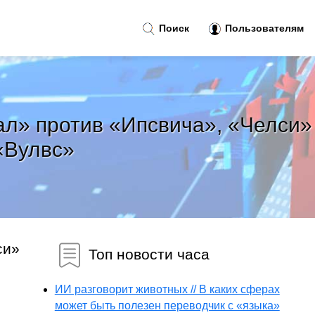
Поиск
Пользователям
ал» против «Ипсвича», «Челси»
«Вулвс»
си»
Топ новости часа
ИИ разговорит животных // В каких сферах
может быть полезен переводчик с «языка»