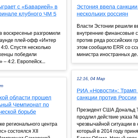
грает с «Баварией» в
Эстония ввела санкции
финале клубного ЧМ 5
нескольких россиян
Власти Эстонии решили в
в воскресенье разгромили
внутренние финансовые 
раунде плей-офф «Интер
против ряда российских г
4:0. Спустя несколько
этом сообщило ERR со сс
хенцы победили
министра иностранных де.
 – 4:2. Европейск...
12:16, 04 Мар
кт
РИА «Новости»: Трамп
кой области прошел
санкции против России
ьный Чемпионат по
Президент США Дональд 
ческой борьбе
продлил действие указа №
ке регионального центра
чрезвычайной ситуации в 
с» состоялся XII
который в 2014 году прин