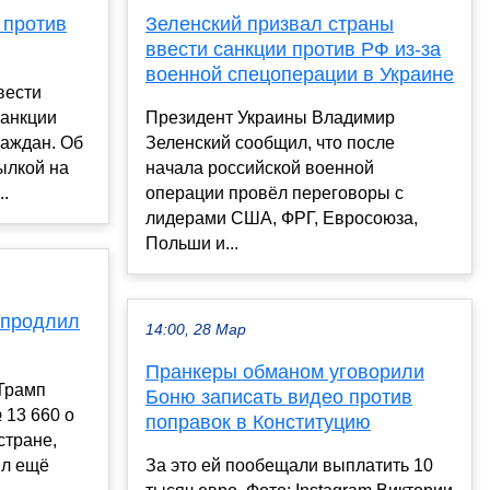
 против
Зеленский призвал страны
ввести санкции против РФ из-за
военной спецоперации в Украине
вести
санкции
Президент Украины Владимир
раждан. Об
Зеленский сообщил, что после
ылкой на
начала российской военной
..
операции провёл переговоры с
лидерами США, ФРГ, Евросоюза,
Польши и...
 продлил
14:00, 28 Мар
Пранкеры обманом уговорили
Трамп
Боню записать видео против
 13 660 о
поправок в Конституцию
стране,
ял ещё
За это ей пообещали выплатить 10