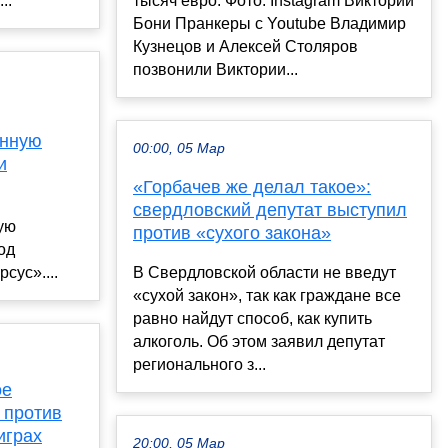
..
тысяч евро. Фото: Instagram Виктории
Бони Пранкеры с Youtube Владимир
Кузнецов и Алексей Столяров
позвонили Виктории...
енную
00:00, 05 Мар
и
«Горбачев же делал такое»:
свердловский депутат выступил
ую
против «сухого закона»
од
сус»....
В Свердловской области не введут
«сухой закон», так как граждане все
равно найдут способ, как купить
алкоголь. Об этом заявил депутат
регионального з...
ое
 против
играх
20:00, 05 Мар