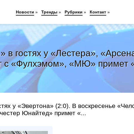
Новости
»
Тренды
»
Рубрики
»
Контакт
»
» в гостях у «Лестера», «Арсен
т с «Фулхэмом», «МЮ» примет 
тях у «Эвертона» (2:0). В воскресенье «Чел
честер Юнайтед» примет «...