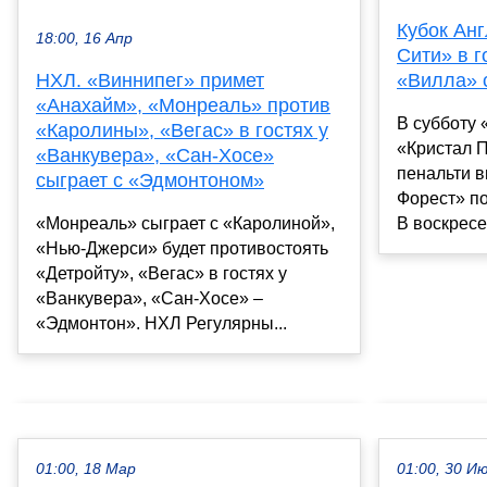
Кубок Анг
18:00, 16 Апр
Сити» в г
«Вилла» 
НХЛ. «Виннипег» примет
«Анахайм», «Монреаль» против
В субботу 
«Каролины», «Вегас» в гостях у
«Кристал П
«Ванкувера», «Сан-Хосе»
пенальти в
сыграет с «Эдмонтоном»
Форест» по
В воскресен
«Монреаль» сыграет с «Каролиной»,
«Нью-Джерси» будет противостоять
«Детройту», «Вегас» в гостях у
«Ванкувера», «Сан-Хосе» –
«Эдмонтон». НХЛ Регулярны...
01:00, 18 Мар
01:00, 30 И