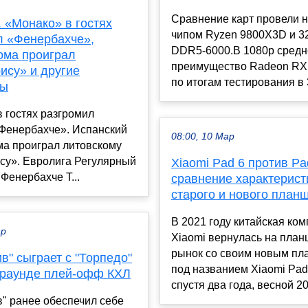
Сравнение карт провели н
 «Монако» в гостях
чипом Ryzen 9800X3D и 3
л «Фенербахче»,
DDR5-6000.В 1080p средн
ома проиграл
преимущество Radeon RX
ису» и другие
по итогам тестирования в 3
ты
 гостях разгромил
«Фенербахче». Испанский
08:00, 10 Мар
ма проиграл литовскому
су». Евролига Регулярный
Xiaomi Pad 6 против Pa
Фенербахче Т...
сравнение характерист
старого и нового план
В 2021 году китайская ко
ар
Xiaomi вернулась на пла
рынок со своим новым пл
в" сыграет с "Торпедо"
под названием Xiaomi Pad
 раунде плей-офф КХЛ
спустя два года, весной 20.
" ранее обеспечил себе