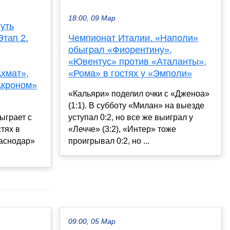
18:00, 09 Мар
уть
Этап 2.
Чемпионат Италии. «Наполи»
обыграл «Фиорентину»,
«Ювентус» против «Аталанты»,
хмат»,
«Рома» в гостях у «Эмполи»
Акроном»
«Кальяри» поделил очки с «Дженоа»
(1:1). В субботу «Милан» на выезде
ыграет с
уступал 0:2, но все же выиграл у
тях в
«Лечче» (3:2), «Интер» тоже
раснодар»
проигрывал 0:2, но ...
09:00, 05 Мар