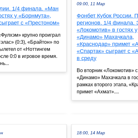
09:00, 11 Мар
лии. 1/4 финала. «Ман
остях у «Борнмута»,
Фонбет Кубок России. П
сыграет с «Престоном»
регионов. 1/4 финала. 
«Локомотив» в гостях у
«Фулхэм» крупно проиграл
«Динамо» Махачкала,
элас» (0:3), «Брайтон» по
«Краснодар» примет «А
ылетел от «Ноттингем
«Спартак» сыграет с «
сле 0:0 в игровое время.
в среду
ь...
Во вторник «Локомотив» с
«Динамо» Махачкала в гос
рамках второго этапа, «К
примет «Ахмат»....
юн
18:00, 14 Мар