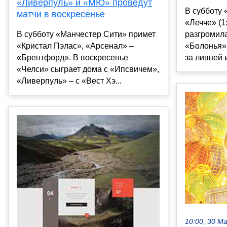
«Ливерпуль» и «МЮ» проведут
В субботу
матчи в воскресенье
«Лечче» (1
В субботу «Манчестер Сити» примет
разгромила
«Кристал Пэлас», «Арсенал» –
«Болонья»
«Брентфорд». В воскресенье
за ливней 
«Челси» сыграет дома с «Ипсвичем»,
«Ливерпуль» – с «Вест Хэ...
10:00, 30 М