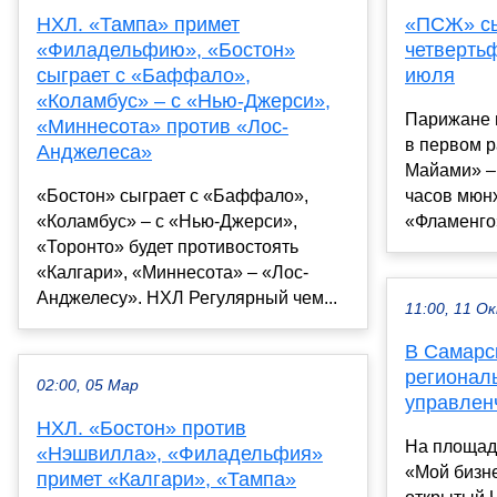
НХЛ. «Тампа» примет
«ПСЖ» сы
«Филадельфию», «Бостон»
четверть
сыграет с «Баффало»,
июля
«Коламбус» – с «Нью-Джерси»,
Парижане 
«Миннесота» против «Лос-
в первом 
Анджелеса»
Майами» – 
«Бостон» сыграет с «Баффало»,
часов мюн
«Коламбус» – с «Нью-Джерси»,
«Фламенго»
«Торонто» будет противостоять
«Калгари», «Миннесота» – «Лос-
Анджелесу». НХЛ Регулярный чем...
11:00, 11 О
В Самарс
регионал
02:00, 05 Мар
управлен
НХЛ. «Бостон» против
На площад
«Нэшвилла», «Филадельфия»
«Мой бизне
примет «Калгари», «Тампа»