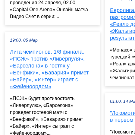
проведения 24 апреля, 02.00,
«Capital One Arena» Онлайн матча
Евролига.
Видео Счет в серии:...
разгроми
«Реал» д
«Жальгир
результа
19:00, 05 Мар
«Монако» в
Лига чемпионов. 1/8 финала.
турецкий 
«ПСЖ» против «Ливерпуля»,
«Реал» до
«Барселона» в гостях у
«Жальгири
«Бенфики», «Бавария» примет
чемпионат 
«Байер», «Интер» играет с
«Фейеноордом»
«ПСЖ» будет противостоять
01:00, 14 М
«Ливерпулю», «Барселона»
проведет гостевой матч с
"Локомоти
«Бенфикой», «Бавария» примет
в первом
«Байер», «Интер» сыграет с
"Локомотив
«Фейеноордом»....