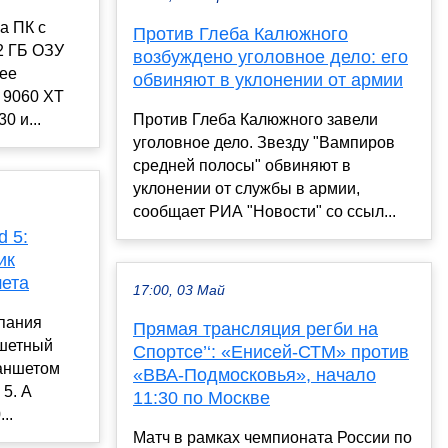
а ПК с
Против Глеба Калюжного
2 ГБ ОЗУ
возбуждено уголовное дело: его
ее
обвиняют в уклонении от армии
 9060 XT
0 и...
Против Глеба Калюжного завели
уголовное дело. Звезду "Вампиров
средней полосы" обвиняют в
уклонении от службы в армии,
сообщает РИА "Новости" со ссыл...
d 5:
ик
шета
17:00, 03 Май
мпания
Прямая трансляция регби на
ншетный
Спортсе’‘: «Енисей-СТМ» против
аншетом
«ВВА-Подмосковья», начало
 5. А
11:30 по Москве
..
Матч в рамках чемпионата России по