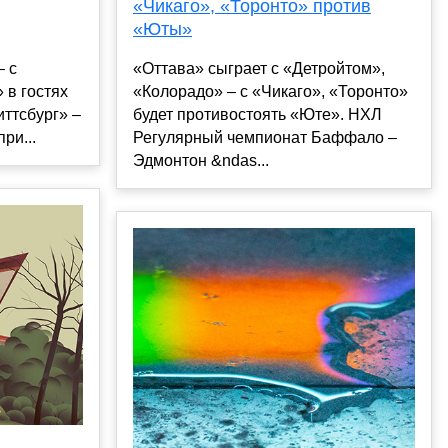
«Чикаго», «Торонто» против
«Юты»
– с
«Оттава» сыграет с «Детройтом»,
 в гостях
«Колорадо» – с «Чикаго», «Торонто»
иттсбург» –
будет противостоять «Юте». НХЛ
ри...
Регулярный чемпионат Баффало –
Эдмонтон &ndas...