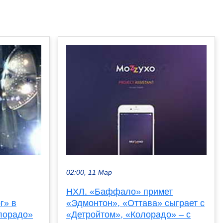
02:00, 11 Мар
НХЛ. «Баффало» примет
г» в
«Эдмонтон», «Оттава» сыграет с
олорадо»
«Детройтом», «Колорадо» – с