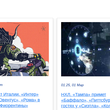
кт
01:25, 01 Мар
т Италии. «Интер»
НХЛ. «Тампа» примет
Ювентус», «Рома» в
«Баффало», «Питтсбур
 «Фиорентины»
гостях у «Сиэтла», «К