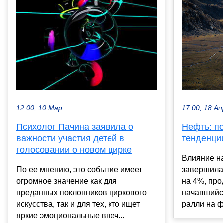
17:00, 18 Ап
12:00, 10 Мар
Нефть: по
Психолог Пачина заявила о
тенденци
важности участия детей в
голосовании о новом цирке
Влияние н
завершила
По ее мнению, это событие имеет
на 4%, про
огромное значение как для
начавшийс
преданных поклонников циркового
ралли на ф
искусства, так и для тех, кто ищет
яркие эмоциональные впеч...