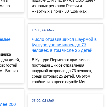
нии в
подарки для участников СВО, детей
а по...
из новых регионов России и
животных в почти 30 "Домиках...
18:00, 08 Мар
аемые
Число отравившихся шаурмой в
Кунгуре увеличилось до 73
человек, в том числе 25 детей
здника
 для детей,
В Кунгуре Пермского края число
ких гостей
пострадавших от отравления
я. Вот как
шаурмой возросло до 73 человек,
среди которых 25 детей. Об этом
сообщили в пресс-службе Мин...
23:00, 03 Май
лее 200