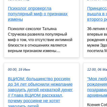
Психолог опровергла
Принцесс
популярный миф о признаках
вышла в 
измены
второго р
Психолог-сексолог Татьяна
36-летняя 
Стручкова развеяла популярный
впервые в
миф о том, что отсутствие интимной
рождения в
близости в отношениях является
мужем Эдо
верным признаком измены....
посетила М
00:00, 19 Июн
12:00, 06 М
ВЦИОМ: большинство россиян
"Моя люб
до 34 лет объяснили нежелание
рождения
заводить детей нехваткой денег
поздрави
// Глава ВЦИОМ рассказал,
архивным
почему россияне не хотят
Ксения Со
заводить детей