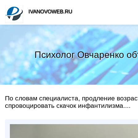
IVANOVOWEB.RU
Психолог Овчаренко об
По словам специалиста, продление возрас
спровоцировать скачок инфантилизма....