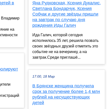
детей в
Яна Рудковская, Ксения Дукалис,
Светлана Бондарчук, Ксения
Собчак и другие звёзды пришли
а Владимир
на завтрак по случаю дня
рождения Иды Галич
ияние на
ктивности
Ида Галич, которой сегодня
исполнилось 35 лет, решила позвать
своих звёздных друзей отметить это
событие не на вечеринку, а на
завтрак.Среди приглашё...
ролируют
17:00, 18 Мар
дители
В Брянске женщина получила
срок за получение более 1,4 млн
егистраций
рублей на несуществующих
детей