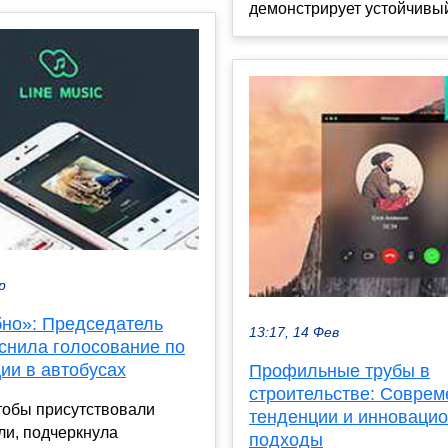
демонстрирует устойчивый 
р
бно»: Председатель
13:17, 14 Фев
снила голосование по
ии в автобусах
Профильные трубы в
строительстве: Совре
тобы присутствовали
тенденции и инноваци
ли, подчеркнула
подходы