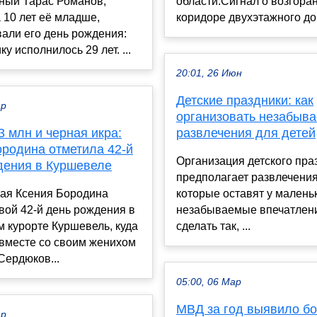
ный Тарас Романов,
области.Сигнал о возгора
 10 лет её младше,
коридоре двухэтажного дом
али его день рождения:
у исполнилось 29 лет. ...
20:01, 26 Июн
Детские праздники: как
ар
организовать незабыв
3 млн и черная икра:
развлечения для детей
ородина отметила 42-й
Организация детского пра
дения в Куршевеле
предполагает развлечения
ая Ксения Бородина
которые оставят у малень
вой 42-й день рождения в
незабываемые впечатлени
 курорте Куршевель, куда
сделать так, ...
 вместе со своим женихом
Сердюков...
05:00, 06 Мар
МВД за год выявило бо
ар