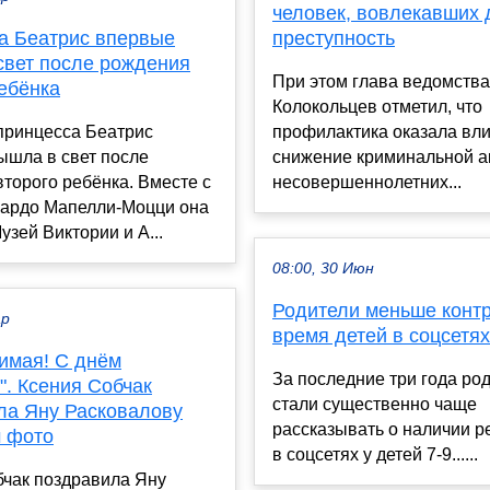
человек, вовлекавших 
а Беатрис впервые
преступность
свет после рождения
При этом глава ведомств
ебёнка
Колокольцев отметил, что
принцесса Беатрис
профилактика оказала вл
ышла в свет после
снижение криминальной а
торого ребёнка. Вместе с
несовершеннолетних...
ардо Мапелли-Моцци она
узей Виктории и А...
08:00, 30 Июн
Родители меньше конт
ар
время детей в соцсетях
имая! С днём
За последние три года ро
". Ксения Собчак
стали существенно чаще
ла Яну Расковалову
рассказывать о наличии р
 фото
в соцсетях у детей 7-9......
бчак поздравила Яну