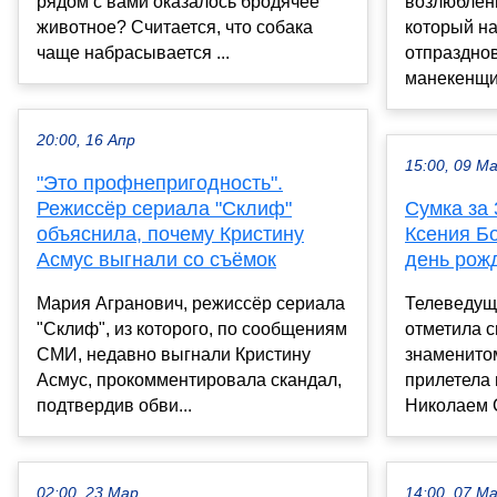
рядом с вами оказалось бродячее
возлюблен
животное? Считается, что собака
который на
чаще набрасывается ...
отпразднов
манекенщик
20:00, 16 Апр
15:00, 09 М
"Это профнепригодность".
Режиссёр сериала "Склиф"
Сумка за 
объяснила, почему Кристину
Ксения Б
Асмус выгнали со съёмок
день рож
Мария Агранович, режиссёр сериала
Телеведущ
"Склиф", из которого, по сообщениям
отметила с
СМИ, недавно выгнали Кристину
знаменитом
Асмус, прокомментировала скандал,
прилетела
подтвердив обви...
Николаем 
02:00, 23 Мар
14:00, 07 М