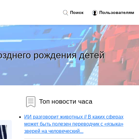
Поиск
Пользователям
озднего рождения детей
Топ новости часа
ИИ разговорит животных // В каких сферах
может быть полезен переводчик с «языка»
зверей на человеческий...