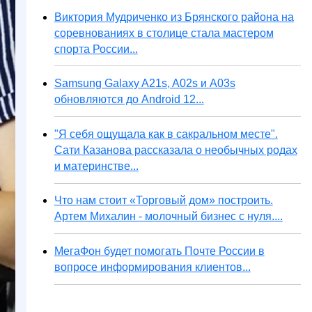
Виктория Мудриченко из Брянского района на
соревнованиях в столице стала мастером
спорта России...
Samsung Galaxy A21s, A02s и A03s
обновляются до Android 12...
"Я себя ощущала как в сакральном месте".
Сати Казанова рассказала о необычных родах
и материнстве...
Что нам стоит «Торговый дом» построить.
Артем Михалин - молочный бизнес с нуля....
МегаФон будет помогать Почте России в
вопросе информирования клиентов...