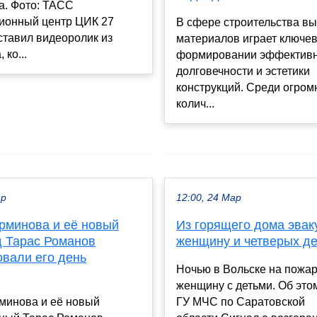
. Фото: ТАСС
онный центр ЦИК 27
В сфере строительства в
ставил видеоролик из
материалов играет ключев
 ко...
формировании эффективн
долговечности и эстетики
конструкций. Среди огром
колич...
ар
12:00, 24 Мар
рминова и её новый
Из горящего дома эва
 Тарас Романов
женщину и четверых де
овали его день
Ночью в Вольске на пожар
женщину с детьми. Об это
минова и её новый
ГУ МЧС по Саратовской