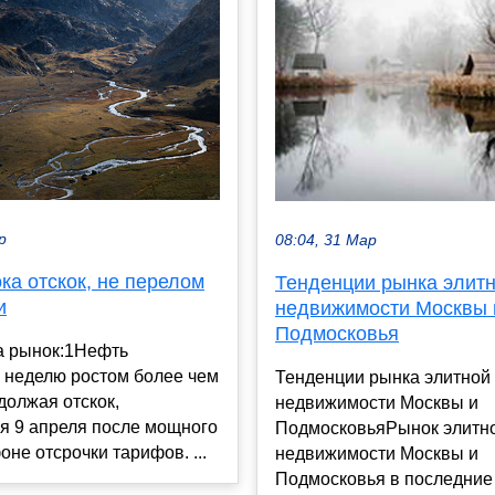
р
08:04, 31 Мар
ка отскок, не перелом
Тенденции рынка элит
и
недвижимости Москвы 
Подмосковья
а рынок:1Нефть
 неделю ростом более чем
Тенденции рынка элитной
должая отскок,
недвижимости Москвы и
я 9 апреля после мощного
ПодмосковьяРынок элитн
оне отсрочки тарифов. ...
недвижимости Москвы и
Подмосковья в последние