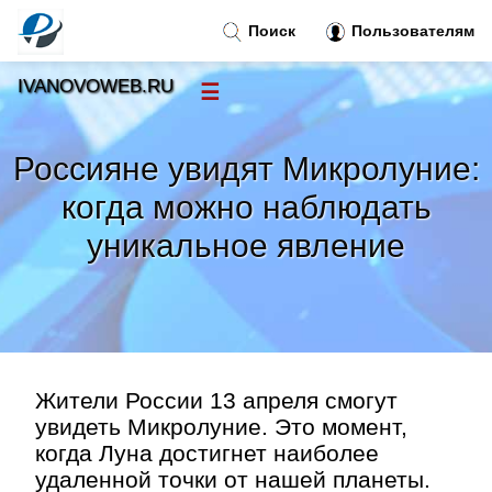
Поиск
Пользователям
IVANOVOWEB.RU
☰
Новости
»
Россияне увидят Микролуние:
Тренды новостей
»
когда можно наблюдать
уникальное явление
Рубрики
»
Правила
»
Контакт
»
Жители России 13 апреля смогут
увидеть Микролуние. Это момент,
когда Луна достигнет наиболее
удаленной точки от нашей планеты.