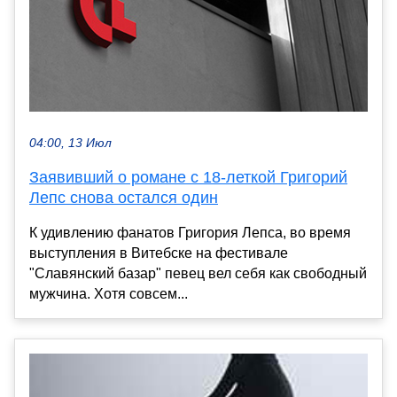
04:00, 13 Июл
Заявивший о романе с 18-леткой Григорий
Лепс снова остался один
К удивлению фанатов Григория Лепса, во время
выступления в Витебске на фестивале
"Славянский базар" певец вел себя как свободный
мужчина. Хотя совсем...