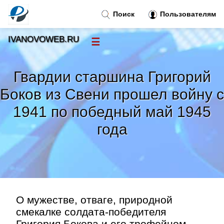
Поиск
Пользователям
IVANOVOWEB.RU
☰
Новости
»
Гвардии старшина Григорий
Тренды новостей
»
Боков из Свени прошел войну с
1941 по победный май 1945
Рубрики
»
года
Правила
»
Контакт
»
О мужестве, отваге, природной
смекалке солдата-победителя
Григория Бокова и его трофейном