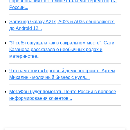
соревнованиях в столице стала мастером спорта
России...
Samsung Galaxy A21s, A02s и A03s обновляются
до Android 12...
"Я себя ощущала как в сакральном месте". Сати
Казанова рассказала о необычных родах и
материнстве...
Что нам стоит «Торговый дом» построить. Артем
Михалин - молочный бизнес с нуля....
МегаФон будет помогать Почте России в вопросе
информирования клиентов...