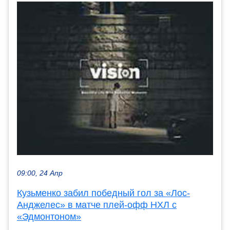
09:00, 24 Апр
Кузьменко забил победный гол за «Лос-
Анджелес» в матче плей-офф НХЛ с
«Эдмонтоном»