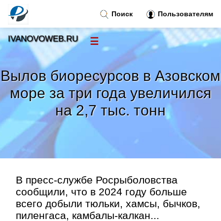
Поиск
Пользователям
IVANOVOWEB.RU
☰
Новости
»
Вылов биоресурсов в Азовском
Тренды новостей
»
море за три года увеличился
на 2,7 тыс. тонн
Рубрики
»
Правила
»
Контакт
»
В пресс-службе Росрыболовства
сообщили, что в 2024 году больше
всего добыли тюльки, хамсы, бычков,
пиленгаса, камбалы-калкан...