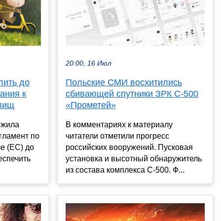
20:00, 16 Июл
лить до
Польские СМИ восхитились
ания к
сбивающей спутники ЗРК С-500
лищ
«Прометей»
ожила
В комментариях к материалу
гламент по
читатели отметили прогресс
е (ЕС) до
российских вооружений. Пусковая
еспечить
установка и высотный обнаружитель
из состава комплекса С-500. Ф...