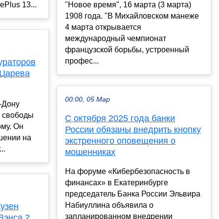
Plus 13...
"Новое время", 16 марта (3 марта)
1908 года. "В Михайловском манеже
4 марта открывается
международный чемпионат
французской борьбы, устроенный
профес...
ураторов
 Царева
00:00, 05 Мар
-Дону
я свободы
С октября 2025 года банки
му. Он
России обязаны внедрить кнопку
шении на
экстренного оповещения о
..
мошенниках
На форуме «Кибербезопасность в
финансах» в Екатеринбурге
председатель Банка России Эльвира
Набиуллина объявила о
Кузен
запланированном внедрении
Вэнса 2