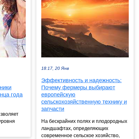
18:17, 20 Янв
Эффективность и надежность:
ники
Почему фермеры выбирают
онца года
европейскую
сельскохозяйственную технику и
запчасти
озволяет
уровня
На бескрайних полях и плодородных
ландшафтах, определяющих
современное сельское хозяйство,