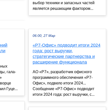
выбор техники и запасных частей
является решающим фактором...
06:00, 27 Мар
ений
«Р7-Офис» подводит итоги 2024
али
года: рост выручки,
стратегические партнерства и
расширение функционала
ьных
ды, гала-
АО «Р7», разработчик офисного
»
программного обеспечения «Р7-
Дворце
Офис», подвело итоги 2024...
ил Гуце...
Сообщение «Р7-Офис» подводит
итоги 2024 года: рост выручки, с...