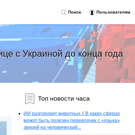
Поиск
Пользователям
це с Украиной до конца года
Топ новости часа
ИИ разговорит животных // В каких сферах
может быть полезен переводчик с «языка»
зверей на человеческий...