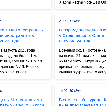
Xiaomi Redmi Note 14 и One
р
21:00, 11 Мар
ее 1 млн электронных
В тюрьму по заданию к
ли иностранцам в
// Стрелявший в Олега
2023 года
получил 24 года
 1 августа 2023 года
Военный суд в Ростове-на
ам выдали более 1 млн
назначил 24 года лишени
ых виз, сообщили в МИД
жителю Ялты Петру Жицко
о данным МИД, Россию
признан виновным в поку
6,3 тыс. иност...
бывшего украинского депу.
ай
10:00, 10 Мар
ень. Что можно и что
В семье не без урода. 
лать 23 мая 2025 года
вице-президента США 