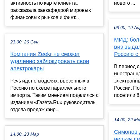
активность по карте клиента,
нового ...
рассказала завкафедрой мировых
финансовых рынков и финт...
08:00, 19 Ап
МИД: бол
23:00, 26 Сен
виз выда
Компания Zeekr не сможет
Россию с 
удаленно заблокировать свои
В период с
электрокары
иностранц
Речь идет о моделях, ввезенных в
электронн
Россию по схеме параллельного
России. П
импорта. Таким мнением поделился с
посетили 85
изданием «Газета.Ru» руководитель
отдела продаж фир...
14:00, 22 М
Симонов д
14:00, 23 Мар
нельзя де