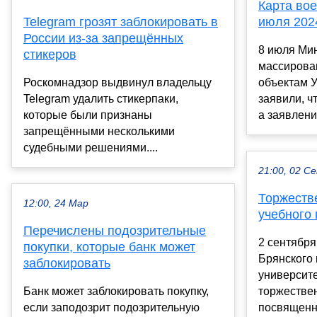
Карта вое
Telegram грозят заблокировать в
июля 202
России из-за запрещённых
8 июля Ми
стикеров
массирова
Роскомнадзор выдвинул владельцу
объектам У
Telegram удалить стикерпаки,
заявили, ч
которые были признаны
а заявления
запрещёнными несколькими
судебными решениями....
21:00, 02 С
Торжеств
12:00, 24 Мар
учебного 
Перечислены подозрительные
2 сентября
покупки, которые банк может
Брянского 
заблокировать
университе
Банк может заблокировать покупку,
торжестве
если заподозрит подозрительную
посвященн