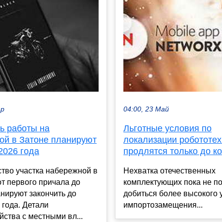
ар
04:00, 23 Май
ь работы на
Льготные условия по
ой в Затоне планируют
локализации робототех
2026 года
продлятся только до к
тво участка набережной в
Нехватка отечественных
т первого причала до
комплектующих пока не п
нируют закончить до
добиться более высокого 
 года. Детали
импортозамещения...
йства с местными вл...