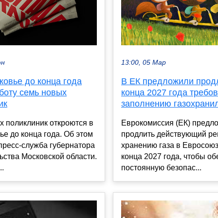
юн
13:00, 05 Мар
ковье до конца года
В ЕК предложили прод
боту семь новых
конца 2027 года требов
ик
заполнению газохрани
х поликлиник откроются в
Еврокомиссия (ЕК) предл
е до конца года. Об этом
продлить действующий ре
пресс-служба губернатора
хранению газа в Евросоюз
ьства Московской области.
конца 2027 года, чтобы об
..
постоянную безопас...