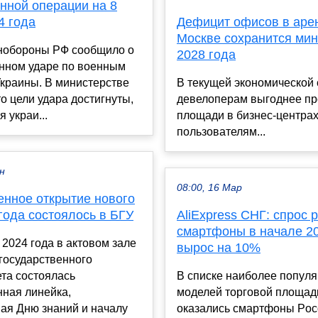
нной операции на 8
4 года
Дефицит офисов в аре
Москве сохранится ми
нобороны РФ сообщило о
2028 года
нном ударе по военным
краины. В министерстве
В текущей экономической 
то цели удара достигнуты,
девелоперам выгоднее пр
 украи...
площади в бизнес-центра
пользователям...
ен
08:00, 16 Мар
енное открытие нового
года состоялось в БГУ
AliExpress СНГ: спрос 
смартфоны в начале 20
 2024 года в актовом зале
вырос на 10%
государственного
та состоялась
В списке наиболее попул
нная линейка,
моделей торговой площад
ая Дню знаний и началу
оказались смартфоны Poco