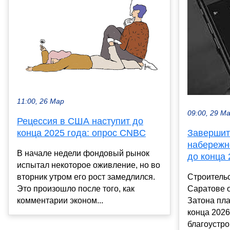
11:00, 26 Мар
09:00, 29 М
Рецессия в США наступит до
конца 2025 года: опрос CNBC
Завершит
набережн
В начале недели фондовый рынок
до конца 
испытал некоторое оживление, но во
вторник утром его рост замедлился.
Строительс
Это произошло после того, как
Саратове о
комментарии эконом...
Затона пла
конца 2026
благоустро