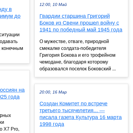
12:00, 10 Май
нду в
нимум до
Гвардии старшина Григорий
Боков из Свени прошел войну с
1941 по победный май 1945 года
ситуации
одавать
О мужестве, отваге, природной
х конечным
смекалке солдата-победителя
Григория Бокова и его трофейном
чемодане, благодаря которому
образовался поселок Боковский ...
россиян на
20:00, 16 Мар
25 года
Создан Комитет по встрече
третьего тысячелетия... —
ярных
писала газета Культура 16 марта
ки
1998 года
 X7 Pro,