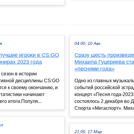
я
04:00, 10 Авг
лучшие игроки в CS:GO
Сразу шесть произвед
рнирах 2023 года
Михаила Гуцериева ст
«песнями года»
сезон в истории
тивной дисциплины CS:GO
Одно из главных музыкал
ся к своему окончанию, и
событий российской эстра
татистики начинают
концерт «Песня года-2023
его итоги.Популя...
состоялось 2 декабря во 
Cпорта «Мегаспорт». Миха
юл
21:00, 17 Мар