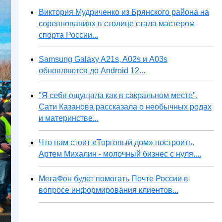
Виктория Мудриченко из Брянского района на
соревнованиях в столице стала мастером
спорта России...
Samsung Galaxy A21s, A02s и A03s
обновляются до Android 12...
"Я себя ощущала как в сакральном месте".
Сати Казанова рассказала о необычных родах
и материнстве...
Что нам стоит «Торговый дом» построить.
Артем Михалин - молочный бизнес с нуля....
МегаФон будет помогать Почте России в
вопросе информирования клиентов...