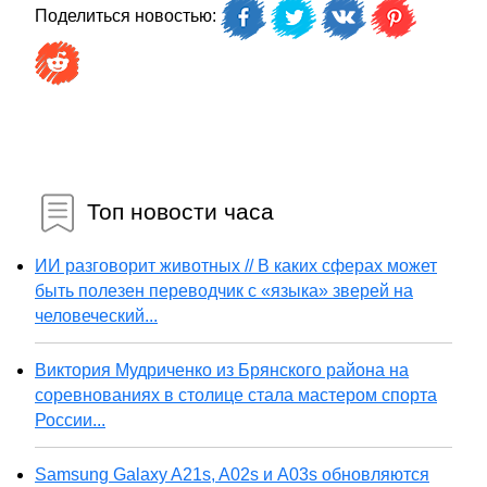
Поделиться новостью:
Топ новости часа
ИИ разговорит животных // В каких сферах может
быть полезен переводчик с «языка» зверей на
человеческий...
Виктория Мудриченко из Брянского района на
соревнованиях в столице стала мастером спорта
России...
Samsung Galaxy A21s, A02s и A03s обновляются