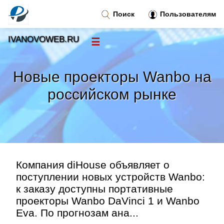
Поиск
Пользователям
IVANOVOWEB.RU
☰
Новости
»
Новые проекторы Wanbo на
Тренды новостей
»
российском рынке
Рубрики
»
Правила
»
Компания diHouse объявляет о
Контакт
»
поступлении новых устройств Wanbo:
к заказу доступны портативные
проекторы Wanbo DaVinci 1 и Wanbo
Eva. По прогнозам ана...