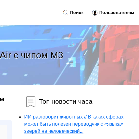
Поиск
Пользователям
Air с чипом M3
ом
Топ новости часа
ИИ разговорит животных // В каких сферах
может быть полезен переводчик с «языка»
зверей на человеческий...