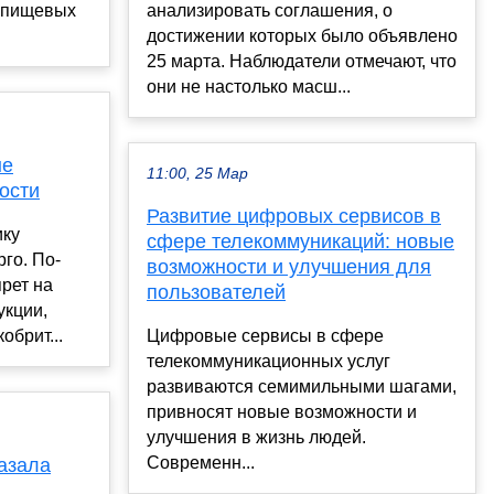
а пищевых
анализировать соглашения, о
достижении которых было объявлено
25 марта. Наблюдатели отмечают, что
они не настолько масш...
ые
11:00, 25 Мар
ости
Развитие цифровых сервисов в
ику
сфере телекоммуникаций: новые
го. По-
возможности и улучшения для
рет на
пользователей
укции,
обрит...
Цифровые сервисы в сфере
телекоммуникационных услуг
развиваются семимильными шагами,
привносят новые возможности и
улучшения в жизнь людей.
Современн...
азала