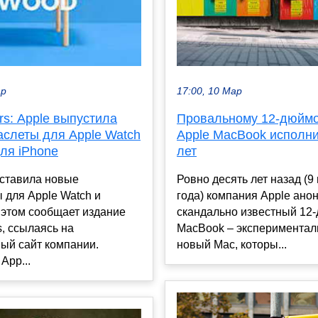
17:00, 10 Мар
ар
Провальному 12-дюйм
s: Apple выпустила
Apple MacBook исполни
аслеты для Apple Watch
лет
ля iPhone
Ровно десять лет назад (9
дставила новые
года) компания Apple ано
 для Apple Watch и
скандально известный 12
 этом сообщает издание
MacBook – эксперимента
, ссылаясь на
новый Mac, которы...
ый сайт компании.
App...