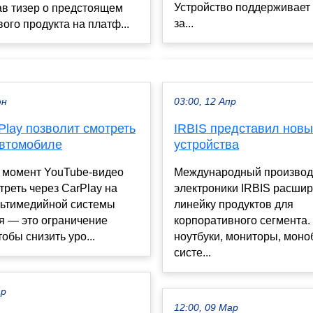
Устройство поддерживает
ав тизер о предстоящем
за...
вого продукта на платф...
юн
03:00, 12 Апр
Play позволит смотреть
IRBIS представил новы
автомобиле
устройства
 момент YouTube-видео
Международный производ
треть через CarPlay на
электроники IRBIS расши
льтимедийной системы
линейку продуктов для
я — это ограничение
корпоративного сегмента
тобы снизить уро...
ноутбуки, мониторы, моно
систе...
ар
12:00, 09 Мар