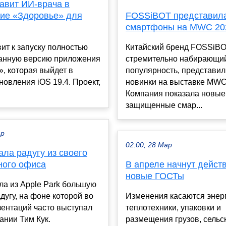
авит ИИ-врача в
ие «Здоровье» для
FOSSiBOT представил
смартфоны на MWC 20
вит к запуску полностью
Китайский бренд FOSSiBO
анную версию приложения
стремительно набирающи
, которая выйдет в
популярность, представил
новления iOS 19.4. Проект,
новинки на выставке MWC
Компания показала новые
защищенные смар...
ар
02:00, 28 Мар
ала радугу из своего
ного офиса
В апреле начнут дейст
новые ГОСТы
ла из Apple Park большую
дугу, на фоне которой во
Изменения касаются энерг
зентаций часто выступал
теплотехники, упаковки и
ании Тим Кук.
размещения грузов, сельс