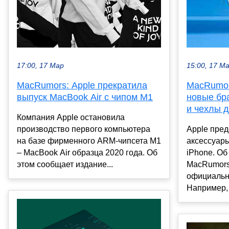
17:00, 17 Мар
15:00, 17 М
MacRumors: Apple прекратила
MacRumor
выпуск MacBook Air c чипом М1
новые бр
и чехлы д
Компания Apple остановила
производство первого компьютера
Apple пре
на базе фирменного ARM-чипсета M1
аксессуары
– MacBook Air образца 2020 года. Об
iPhone. Об
этом сообщает издание...
MacRumors
официальн
Например, 