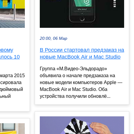
20:00, 06 Мар
овому
В России стартовал предзаказ на
лось 10
новые MacBook Air и Mac Studio
Группа «М.Видео-Эльдорадо»
 марта 2015
объявила о начале предзаказа на
нсировала
новые модели компьютеров Apple —
-дюймовый
MacBook Air и Mac Studio. Оба
льный
устройства получили обновлё...