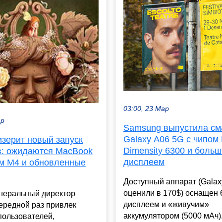
03:00, 23 Мар
ар
Samsung выпустила с
Galaxy A06 5G с чипом
изерит новый запуск
Dimensity 6300 и боль
в: ожидаются MacBook
дисплеем
ом M4 и обновленные
Доступный аппарат (Galax
оценили в 170$) оснащен 
енеральный директор
дисплеем и «живучим»
чередной раз привлек
аккумулятором (5000 мАч)
пользователей,