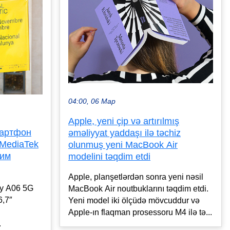
04:00, 06 Мар
Apple, yeni çip və artırılmış
мартфон
əməliyyat yaddaşı ilə təchiz
 MediaTek
olunmuş yeni MacBook Air
шим
modelini təqdim etdi
Apple, planşetlərdən sonra yeni nəsil
y A06 5G
MacBook Air noutbuklarını təqdim etdi.
6,7″
Yeni model iki ölçüdə mövcuddur və
Apple-ın flaqman prosessoru M4 ilə tə...
.