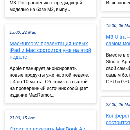
M3. По сравнению с предыдущей
Исчезновен
моделью на базе M2, выпу...
19:00, 06 М
13:00, 22 Мар
M3 Ultra 
MacRumors: презентация новых
самом мо
iPad и Mac состоится уже на этой
Вместе в 
неделе
Studio, Ap
Apple планирует анонсировать
свой самы
новые продукты уже на этой неделе,
самым бол
с 4 по 10 марта. Об этом со ссылкой
CPU и GPU 
на проверенный источник сообщает
издание MacRumor...
23:00, 26 М
Конферен
23:00, 15 Авг
состоится
Стоит ли покупать MacBook Air