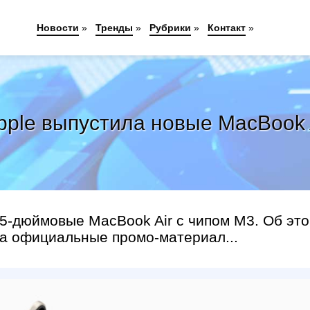
Новости
»
Тренды
»
Рубрики
»
Контакт
»
ple выпустила новые MacBook 
15-дюймовые MacBook Air с чипом М3. Об эт
а официальные промо-материал...