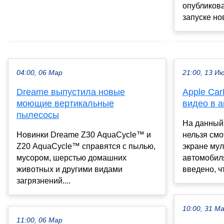
опубликов
запуске но
04:00, 06 Мар
21:00, 13 И
Dreame выпустила новые
Apple Car
моющие вертикальные
видео в 
пылесосы
На данный
Новинки Dreame Z30 AquaCycle™ и
нельзя смо
Z20 AquaCycle™ справятся с пылью,
экране му
мусором, шерстью домашних
автомобил
животных и другими видами
введено, ч
загрязнений....
10:00, 31 М
11:00, 06 Мар