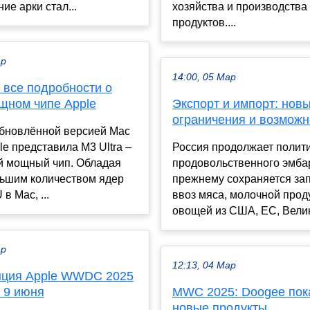
ие арки стал...
хозяйства и производств
продуктов....
ар
14:00, 05 Мар
– все подробности о
щном чипе Apple
Экспорт и импорт: нов
ограничения и возможн
обновлённой версией Mac
ple представила M3 Ultra –
Россия продолжает полит
й мощный чип. Обладая
продовольственного эмбар
ьшим количеством ядер
прежнему сохраняется зап
в Mac, ...
ввоз мяса, молочной прод
овощей из США, ЕС, Велик
ар
12:13, 04 Мар
ция Apple WWDC 2025
 9 июня
MWC 2025: Doogee пок
новые продукты