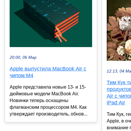
20:00, 06 Мар
Apple выпустила MacBook Air с
12:13, 04 М
чипом M4
Тим Кук т
Apple представила новые 13- и 15-
продукто
дюймовые модели MacBook Air.
Air с чип
Новинки теперь оснащены
iPad Air
флагманским процессором M4. Как
утверждает производитель, обнов...
Тим Кук, г
Apple, в о
внимание 