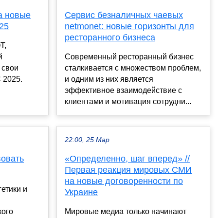
а новые
Сервис безналичных чаевых
25
netmonet: новые горизонты для
ресторанного бизнеса
T,
й
Современный ресторанный бизнес
 свои
сталкивается с множеством проблем,
 2025.
и одним из них является
эффективное взаимодействие с
клиентами и мотивация сотрудни...
22:00, 25 Мар
вовать
«Определенно, шаг вперед» //
Первая реакция мировых СМИ
на новые договоренности по
етики и
Украине
кого
Мировые медиа только начинают