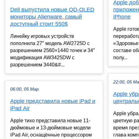
Apple доб
Dell выпустила новые QD-OLED
приложен
мониторы Alienware, самый
iPhone
доступный стоит 550$
Apple гото
Линейку игровых устройств
переработ
пополнила 27″ модель AW2725D с
«Здоровье»
разрешением 2560×1440 точек и 34″
составе об
модификация AW3425DW с
полу...
разрешением 3440&#...
22:00, 05 М
06:00, 05 Мар
Apple убр
Apple представила новые iPad и
централь
iPad Air
Apple убра
Apple тихо представила новые 11-
цветную ра
дюймовые и 13-дюймовые модели
время пре
iPad Air, оснащённые процессором
глава комп