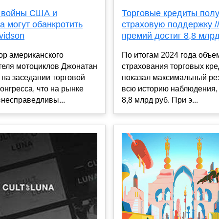
 войны США и
Торговые кредиты пол
а могут обанкротить
страховую поддержку /
vidson
премий достиг 8,8 млр
ор американского
По итогам 2024 года объе
теля мотоциклов Джонатан
страхования торговых кре
 на заседании торговой
показал максимальный рез
онгресса, что на рынке
всю историю наблюдения,
«несправедливы...
8,8 млрд руб. При э...