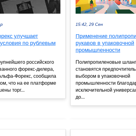
15:42, 29 Сен
ар
Применение полипроп
рекс улучшает
рукавов в упаковочной
 условия по рублевым
промышленности
Полипропиленовые шланг
рупнейшего российского
становятся предпочтител
ванного форекс-дилера,
выбором в упаковочной
Альфа-Форекс, сообщила
промышленности благода
том, что на ее платформе
исключительной универса
ены торг...
до...