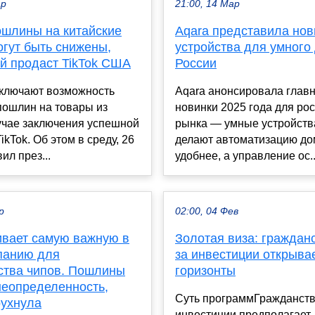
ар
21:00, 14 Мар
ошлины на китайские
Aqara представила но
огут быть снижены,
устройства для умного
ай продаст TikTok США
России
ключают возможность
Aqara анонсировала глав
пошлин на товары из
новинки 2025 года для ро
учае заключения успешной
рынка — умные устройств
ikTok. Об этом в среду, 26
делают автоматизацию д
ил през...
удобнее, а управление ос..
р
02:00, 04 Фев
ивает самую важную в
Золотая виза: граждан
панию для
за инвестиции открыва
ства чипов. Пошлины
горизонты
неопределенность,
Суть программГражданств
рухнула
инвестиции предполагает