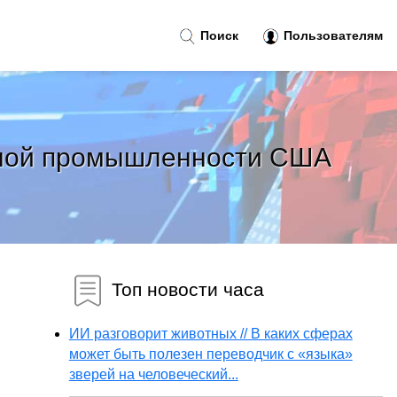
Поиск
Пользователям
нной промышленности США
Топ новости часа
ИИ разговорит животных // В каких сферах
может быть полезен переводчик с «языка»
зверей на человеческий...