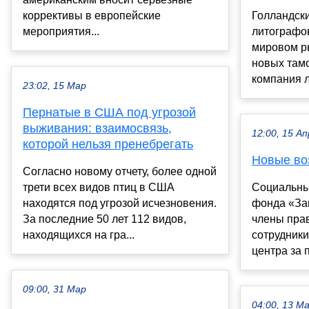
коррективы в европейские
Голландск
мероприятия...
литографо
мировом ры
новых там
компания л
23:02, 15 Мар
Пернатые в США под угрозой
выживания: взаимосвязь,
12:00, 15 Ап
которой нельзя пренебрегать
Новые во
Согласно новому отчету, более одной
трети всех видов птиц в США
Социальны
находятся под угрозой исчезновения.
фонда «За
За последние 50 лет 112 видов,
члены прав
находящихся на гра...
сотрудник
центра за 
09:00, 31 Мар
04:00, 13 М