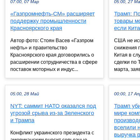
07:00, 07 Мар
05:00, 27 М
«Газпромнефть-СМ» расширяет
Трамп: П
поддержку промышленности
товары м
Красноярского края
если Кит
Автор фото: Стоян Васев «Газпром
США не ис
нефть» и правительство
снижения 
Красноярского края договорились о
Китая в сл
расширении сотрудничества в сфере
сделки по T
поставок моторных и индус...
марта, заяв
05:00, 28 Май
00:00, 17 Ап
NYT: саммит НАТО оказался под
Трамп уб
угрозой срыва из-за Зеленского
мире ком
и Трампа
производ
вселили 
Конфликт украинского президента с
выручка 
американским вносит серьезные