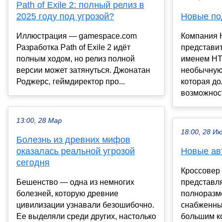
Path of Exile 2: полный релиз в
2025 году под угрозой?
Новые по
Иллюстрация — gamespace.com
Компания 
Разработка Path of Exile 2 идёт
представи
полным ходом, но релиз полной
именем HT
версии может затянуться. Джонатан
необычную
Роджерс, геймдиректор про...
которая д
возможност
13:00, 28 Мар
18:00, 28 И
Болезнь из древних мифов
оказалась реальной угрозой
Новые ав
сегодня
Кроссовер
Бешенство — одна из немногих
представл
болезней, которую древние
полноразм
цивилизации узнавали безошибочно.
снабженны
Ее выделяли среди других, настолько
большим к