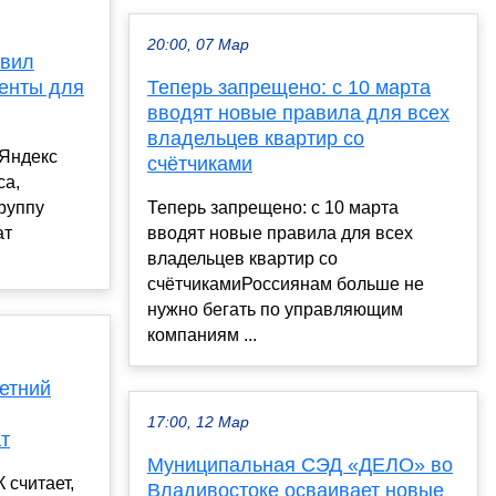
20:00, 07 Мар
авил
менты для
Теперь запрещено: с 10 марта
вводят новые правила для всех
владельцев квартир со
«Яндекс
счётчиками
са,
группу
Теперь запрещено: с 10 марта
ат
вводят новые правила для всех
владельцев квартир со
счётчикамиРоссиянам больше не
нужно бегать по управляющим
компаниям ...
етний
17:00, 12 Мар
т
Муниципальная СЭД «ДЕЛО» во
 считает,
Владивостоке осваивает новые